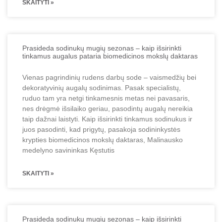
SKAITYTI »
Prasideda sodinukų mugių sezonas – kaip išsirinkti
tinkamus augalus pataria biomedicinos mokslų daktaras
Vienas pagrindinių rudens darbų sode – vaismedžių bei
dekoratyvinių augalų sodinimas. Pasak specialistų,
ruduo tam yra netgi tinkamesnis metas nei pavasaris,
nes drėgmė išsilaiko geriau, pasodintų augalų nereikia
taip dažnai laistyti. Kaip išsirinkti tinkamus sodinukus ir
juos pasodinti, kad prigytų, pasakoja sodininkystės
krypties biomedicinos mokslų daktaras, Malinausko
medelyno savininkas Kęstutis
SKAITYTI »
Prasideda sodinukų mugių sezonas – kaip išsirinkti