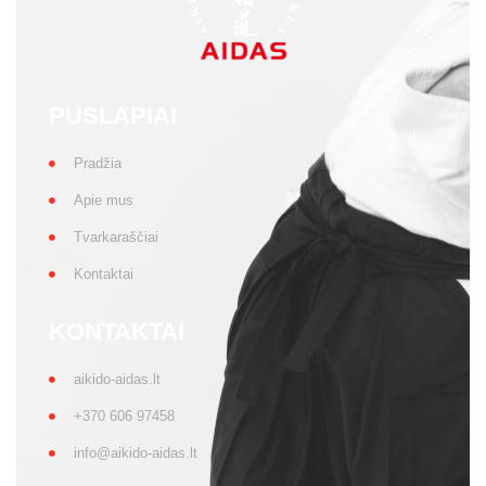
PUSLAPIAI
Pradžia
Apie mus
Tvarkaraščiai
Kontaktai
KONTAKTAI
aikido-aidas.lt
+370 606 97458
info@aikido-aidas.lt