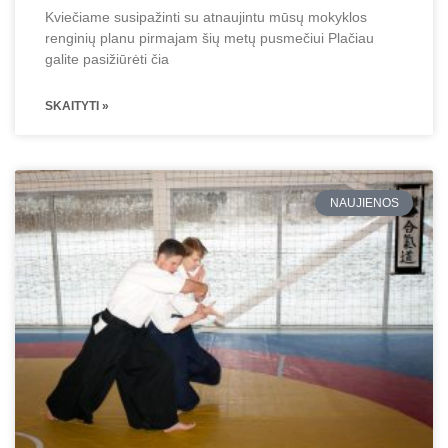
Kviečiame susipažinti su atnaujintu mūsų mokyklos
renginių planu pirmajam šių metų pusmečiui Plačiau
galite pasižiūrėti čia
SKAITYTI »
NAUJIENOS