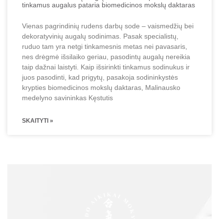
tinkamus augalus pataria biomedicinos mokslų daktaras
Vienas pagrindinių rudens darbų sode – vaismedžių bei
dekoratyvinių augalų sodinimas. Pasak specialistų,
ruduo tam yra netgi tinkamesnis metas nei pavasaris,
nes drėgmė išsilaiko geriau, pasodintų augalų nereikia
taip dažnai laistyti. Kaip išsirinkti tinkamus sodinukus ir
juos pasodinti, kad prigytų, pasakoja sodininkystės
krypties biomedicinos mokslų daktaras, Malinausko
medelyno savininkas Kęstutis
SKAITYTI »