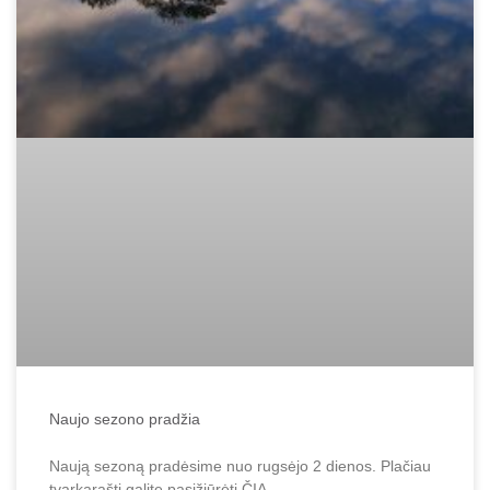
Naujo sezono pradžia
Naują sezoną pradėsime nuo rugsėjo 2 dienos. Plačiau
tvarkaraštį galite pasižiūrėti ČIA