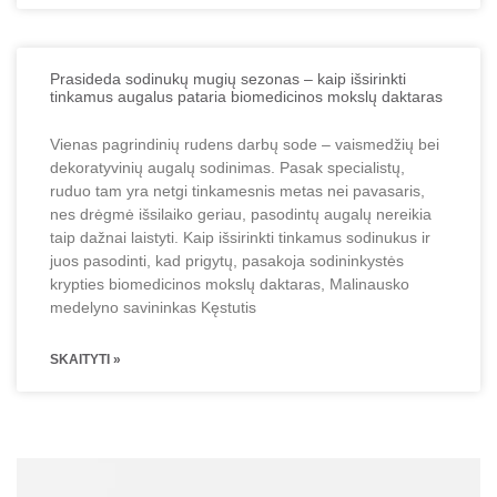
Prasideda sodinukų mugių sezonas – kaip išsirinkti
tinkamus augalus pataria biomedicinos mokslų daktaras
Vienas pagrindinių rudens darbų sode – vaismedžių bei
dekoratyvinių augalų sodinimas. Pasak specialistų,
ruduo tam yra netgi tinkamesnis metas nei pavasaris,
nes drėgmė išsilaiko geriau, pasodintų augalų nereikia
taip dažnai laistyti. Kaip išsirinkti tinkamus sodinukus ir
juos pasodinti, kad prigytų, pasakoja sodininkystės
krypties biomedicinos mokslų daktaras, Malinausko
medelyno savininkas Kęstutis
SKAITYTI »