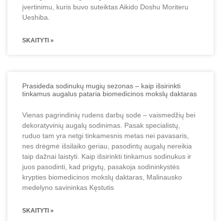
įvertinimu, kuris buvo suteiktas Aikido Doshu Moriteru
Ueshiba.
SKAITYTI »
Prasideda sodinukų mugių sezonas – kaip išsirinkti
tinkamus augalus pataria biomedicinos mokslų daktaras
Vienas pagrindinių rudens darbų sode – vaismedžių bei
dekoratyvinių augalų sodinimas. Pasak specialistų,
ruduo tam yra netgi tinkamesnis metas nei pavasaris,
nes drėgmė išsilaiko geriau, pasodintų augalų nereikia
taip dažnai laistyti. Kaip išsirinkti tinkamus sodinukus ir
juos pasodinti, kad prigytų, pasakoja sodininkystės
krypties biomedicinos mokslų daktaras, Malinausko
medelyno savininkas Kęstutis
SKAITYTI »