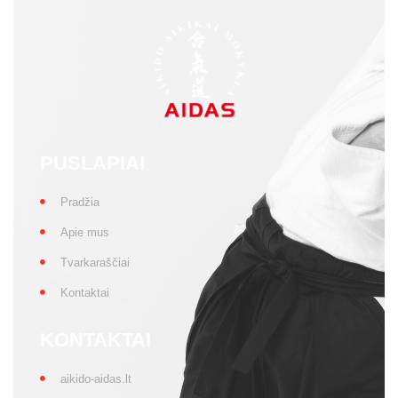
PUSLAPIAI
Pradžia
Apie mus
Tvarkaraščiai
Kontaktai
KONTAKTAI
aikido-aidas.lt