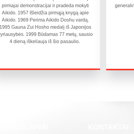
pirmajai demonstracijai ir pradeda mokyti
generali
Aikido. 1957 Išleidžia pirmąją knygą apie
Aikido. 1969 Perima Aikido Doshu vardą.
1995 Gauna Zui Hosho medalį iš Japonijos
vyriausybės. 1999 Būdamas 77 metų, sausio
4 dieną iškeliauja iš šio pasaulio.
PUSLAPIAI
KONTAKTAI