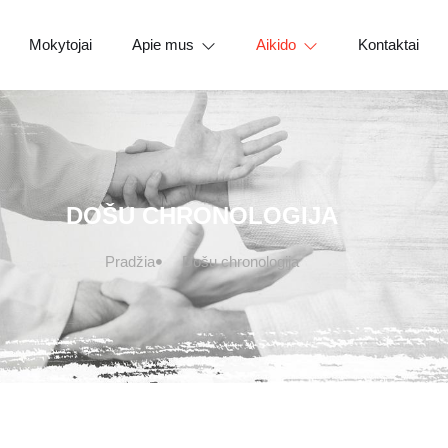
Mokytojai
Apie mus
Aikido
Kontaktai
DOŠU CHRONOLOGIJA
Pradžia
Došu chronologija