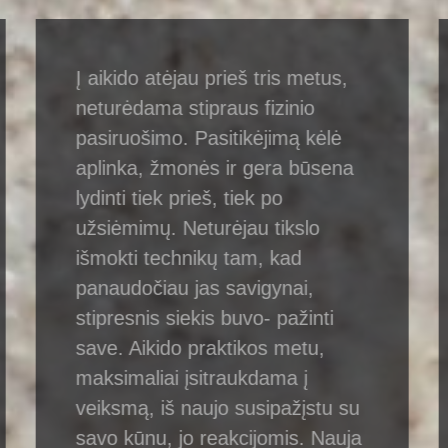
Į aikido atėjau prieš tris metus,
neturėdama stipraus fizinio
pasiruošimo. Pasitikėjimą kėlė
aplinka, žmonės ir gera būsena
lydinti tiek prieš, tiek po
užsiėmimų. Neturėjau tikslo
išmokti technikų tam, kad
panaudočiau jas savigynai,
stipresnis siekis buvo- pažinti
save. Aikido praktikos metu,
maksimaliai įsitraukdama į
veiksmą, iš naujo susipažįstu su
savo kūnu, jo reakcijomis. Nauja