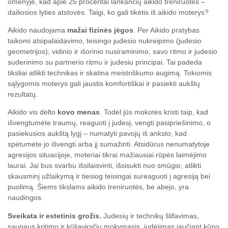
omenyje, kad apie 25 procentai lankančių aikido treniruotes –
dailiosios lyties atstovės. Taigi, ko gali tikėtis iš aikido moterys?
Aikido naudojama
mažai fizinės jėgos
. Per Aikido pratybas
taikomi atsipalaidavimo, teisingo judesio nukreipimo (judesio
geometrijos), vidinio ir išorinio nusiraminimo, savo ritmo ir judesio
suderinimo su partnerio ritmu ir judesiu principai. Tai padeda
tiksliai atlikti technikas ir skatina meistriškumo augimą. Tokiomis
sąlygomis moterys gali jaustis komfortiškai ir pasiekti aukštų
rezultatų.
Aikido vis dėlto
kovo menas
. Todėl jūs mokotės kristi taip, kad
išvengtumėte traumų, reaguoti į judesį, vengti pasipriešinimo, o
pasiekusios aukštą lygį – numatyti pavojų iš anksto, kad
spėtumėte jo išvengti arba jį sumažinti. Atsidūrus nenumatytoje
agresijos situacijoje, moteriai tikrai mažiausiai rūpės laimėjimo
laurai. Jai bus svarbu išsilaisvinti, išsisukti nuo smūgio, atlikti
skausminį užlaikymą ir tiesiog teisingai sureaguoti į agresiją bei
puolimą. Šiems tikslams aikido treniruotės, be abejo, yra
naudingos.
Sveikata ir estetinis grožis.
Judesių ir technikų šlifavimas,
saugaus kritimo ir kūliavirsčių mokymasis, judėjimas jaučiant kūno