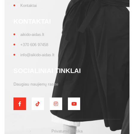
Kontaktai
KONTAKTAI
aikido-aidas.lt
+370 606 97458
info@aikido-aidas.lt
SOCIALINIAI TINKLAI
Daugiau naujienų rasite
Privatumo politika