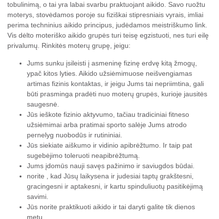
tobulinimą, o tai yra labai svarbu praktuojant aikido. Savo ruožtu
moterys, stovėdamos poroje su fiziškai stipresniais vyrais, imliai
perima techninius aikido principus, judėdamos meistriškumo link.
Vis dėlto moteriško aikido grupės turi teisę egzistuoti, nes turi eilę
privalumų. Rinkitės moterų grupę, jeigu:
Jums sunku įsileisti į asmeninę fizinę erdvę kitą žmogų,
ypač kitos lyties. Aikido užsiėmimuose neišvengiamas
artimas fizinis kontaktas, ir jeigu Jums tai nepriimtina, gali
būti prasminga pradėti nuo moterų grupės, kurioje jausitės
saugesnė.
Jūs ieškote fizinio aktyvumo, tačiau tradiciniai fitneso
užsiėmimai arba pratimai sporto salėje Jums atrodo
pernelyg nuobodūs ir rutininiai.
Jūs siekiate aiškumo ir vidinio apibrėžtumo. Ir taip pat
sugebėjimo toleruoti neapibrėžtumą.
Jums įdomūs nauji savęs pažinimo ir saviugdos būdai.
norite , kad Jūsų laikysena ir judesiai taptų grakštesni,
gracingesni ir aptakesni, ir kartu spinduliuotų pasitikėjimą
savimi.
Jūs norite praktikuoti aikido ir tai daryti galite tik dienos
metu.