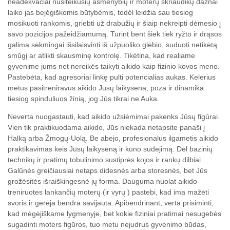
neadekvačiai nusiteikusių asmenybių ir moterų skriaudikų dažnai
laiko jas bejėgiškomis būtybėmis, todėl leidžia sau tiesiog
mosikuoti rankomis, griebti už drabužių ir šiaip nekreipti dėmesio į
savo pozicijos pažeidžiamumą. Turint bent šiek tiek ryžto ir drąsos
galima sėkmingai išsilaisvinti iš užpuoliko glėbio, suduoti netikėtą
smūgį ar atlikti skausminę kontrolę. Tikėtina, kad realiame
gyvenime jums net nereikės taikyti aikido kaip fizinio kovos meno.
Pastebėta, kad agresoriai linkę pulti potencialias aukas. Kelerius
metus pasitreniravus aikido Jūsų laikysena, poza ir dinamika
tiesiog spinduliuos žinią, jog Jūs tikrai ne Auka.
Neverta nuogastauti, kad aikido užsiėmimai pakenks Jūsų figūrai.
Vien tik praktikuodama aikido, Jūs niekada netapsite panaši į
Halką arba Žmogų-Uolą. Be abejo, profesionalus ilgametis aikido
praktikavimas keis Jūsų laikyseną ir kūno sudėjimą. Dėl bazinių
technikų ir pratimų tobulinimo sustiprės kojos ir rankų dilbiai.
Galūnės greičiausiai netaps didesnės arba storesnės, bet Jūs
grožėsitės išraiškingesnė jų forma. Dauguma nuolat aikido
treniruotes lankančių moterų (ir vyrų ) pastebi, kad ima mažėti
svoris ir gerėja bendra savijauta. Apibendrinant, verta prisiminti,
kad mėgėjiškame lygmenyje, bet kokie fiziniai pratimai nesugebės
sugadinti moters figūros, tuo metu nejudrus gyvenimo būdas,