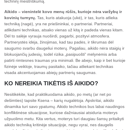
techninį meistriškumą.
Aikido – vienintelė kovo menų rūšis, kurioje nėra varžybų ir
kovinių turnyrų.
Tas, kuris atakuoja (ukė), ir tas, kuris atlieka
techniką (nagė), yra ne priešininkai, o partneriai. Partneriai,
atlikdami technikas, atsako vienas už kitą ir padeda vienas kitam.
Dėl to salėje vyrauja nuoširdi, pagarbi, pozityvi atmosfera.
Partnerystės idėja, žinojimas, kad tau padės, ir tikrumas dėl
saugumo svarbu daugeliui moterų. Pagaliau, aikido nėra staigių ir
blokuojančių judesių, todėl rizika „pasipuošti“ mėlynėmis arba
patirti rimtesnes traumas yra minimali. Be abejo, kaip ir bet kurioje
fizinėje veikloje, traumų pasitaiko, tačiau atliekant technikas
visada akcentuojamas abiejų partnerių saugumas.
KO NEREIKIA TIKĖTIS IŠ AIKIDO?
Nesitikėkite, kad praktikuodama aikido, po metų (ar net po
dešimties) tapsite Ksena – karių nugalėtoja. Apskritai, aikido
dinamika turi savo ypatumų. Aikido technikos bus labai naudingos
konfliktinėse situacijose, kuriose dažniausiai atsiduria moterys
užpuolimo metu. Kita vertus, moterys turi daugiau šansų pritaikyti
aikido techniką kritinėje situacijoje, negu vyrai, nes daugelis