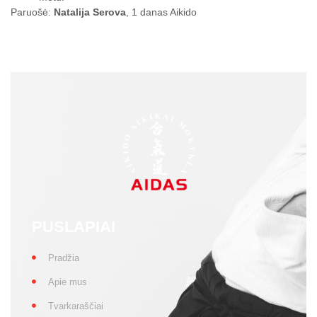
Paruošė:
Natalija Serova
, 1 danas Aikido
PUSLAPIAI
Pradžia
Apie mus
Tvarkaraščiai