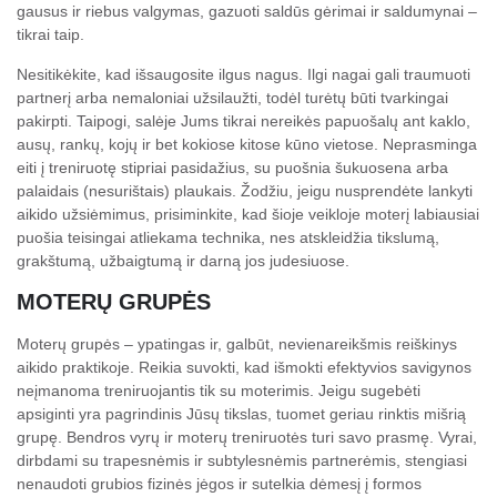
gausus ir riebus valgymas, gazuoti saldūs gėrimai ir saldumynai –
tikrai taip.
Nesitikėkite, kad išsaugosite ilgus nagus. Ilgi nagai gali traumuoti
partnerį arba nemaloniai užsilaužti, todėl turėtų būti tvarkingai
pakirpti. Taipogi, salėje Jums tikrai nereikės papuošalų ant kaklo,
ausų, rankų, kojų ir bet kokiose kitose kūno vietose. Neprasminga
eiti į treniruotę stipriai pasidažius, su puošnia šukuosena arba
palaidais (nesurištais) plaukais. Žodžiu, jeigu nusprendėte lankyti
aikido užsiėmimus, prisiminkite, kad šioje veikloje moterį labiausiai
puošia teisingai atliekama technika, nes atskleidžia tikslumą,
grakštumą, užbaigtumą ir darną jos judesiuose.
MOTERŲ GRUPĖS
Moterų grupės – ypatingas ir, galbūt, nevienareikšmis reiškinys
aikido praktikoje. Reikia suvokti, kad išmokti efektyvios savigynos
neįmanoma treniruojantis tik su moterimis. Jeigu sugebėti
apsiginti yra pagrindinis Jūsų tikslas, tuomet geriau rinktis mišrią
grupę. Bendros vyrų ir moterų treniruotės turi savo prasmę. Vyrai,
dirbdami su trapesnėmis ir subtylesnėmis partnerėmis, stengiasi
nenaudoti grubios fizinės jėgos ir sutelkia dėmesį į formos