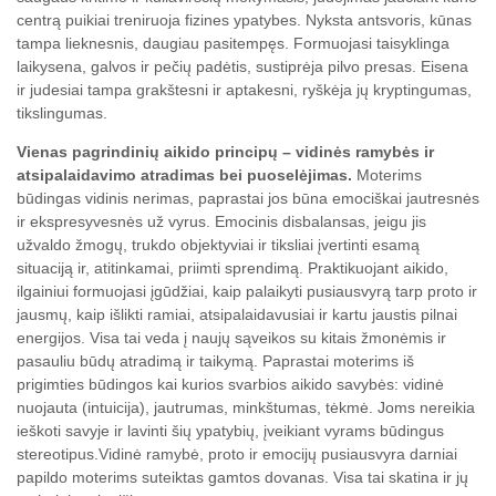
centrą puikiai treniruoja fizines ypatybes. Nyksta antsvoris, kūnas
tampa lieknesnis, daugiau pasitempęs. Formuojasi taisyklinga
laikysena, galvos ir pečių padėtis, sustiprėja pilvo presas. Eisena
ir judesiai tampa grakštesni ir aptakesni, ryškėja jų kryptingumas,
tikslingumas.
Vienas pagrindinių aikido principų – vidinės ramybės ir
atsipalaidavimo atradimas bei puoselėjimas.
Moterims
būdingas vidinis nerimas, paprastai jos būna emociškai jautresnės
ir ekspresyvesnės už vyrus. Emocinis disbalansas, jeigu jis
užvaldo žmogų, trukdo objektyviai ir tiksliai įvertinti esamą
situaciją ir, atitinkamai, priimti sprendimą. Praktikuojant aikido,
ilgainiui formuojasi įgūdžiai, kaip palaikyti pusiausvyrą tarp proto ir
jausmų, kaip išlikti ramiai, atsipalaidavusiai ir kartu jaustis pilnai
energijos. Visa tai veda į naujų sąveikos su kitais žmonėmis ir
pasauliu būdų atradimą ir taikymą. Paprastai moterims iš
prigimties būdingos kai kurios svarbios aikido savybės: vidinė
nuojauta (intuicija), jautrumas, minkštumas, tėkmė. Joms nereikia
ieškoti savyje ir lavinti šių ypatybių, įveikiant vyrams būdingus
stereotipus.Vidinė ramybė, proto ir emocijų pusiausvyra darniai
papildo moterims suteiktas gamtos dovanas. Visa tai skatina ir jų