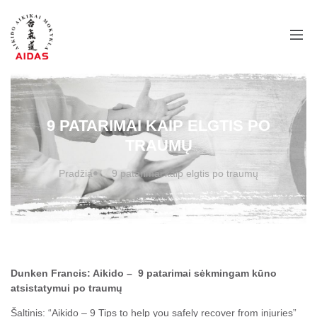
9 PATARIMAI KAIP ELGTIS PO
TRAUMŲ
Pradžia
9 patarimai kaip elgtis po traumų
Dunken Francis: Aikido – 9 patarimai sėkmingam kūno
atsistatymui po traumų
Šaltinis: “Aikido – 9 Tips to help you safely recover from injuries”