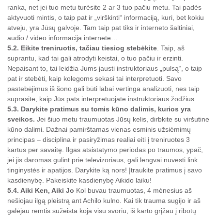
ranka, net jei tuo metu turėsite 2 ar 3 tuo pačiu metu. Tai padės
aktyvuoti mintis, o taip pat ir „virškinti“ informaciją, kuri, bet kokiu
atveju, yra Jūsų galvoje. Tam taip pat tiks ir interneto šaltiniai,
audio / video informacija internete…
5.2. Eikite treniruotis, tačiau tiesiog stebėkite
. Taip, aš
suprantu, kad tai gali atrodyti keistai, o tuo pačiu ir erzinti.
Nepaisant to, tai leidžia Jums jausti instruktoriaus „pulsą“, o taip
pat ir stebėti, kaip kolegoms sekasi tai interpretuoti. Savo
pastebėjimus iš šono gali būti labai vertinga analizuoti, nes taip
suprasite, kaip Jūs pats interpretuojate instruktoriaus žodžius.
5.3. Darykite pratimus su tomis kūno dalimis, kurios yra
sveikos.
Jei šiuo metu traumuotas Jūsų kelis, dirbkite su viršutine
kūno dalimi. Dažnai pamirštamas vienas esminis užsiėmimų
principas – disciplina ir pasiryžimas realiai eiti į treniruotes 3
kartus per savaitę. Ilgas atsistatymo periodas po traumos, ypač,
jei jis daromas gulint prie televizoriaus, gali lengvai nuvesti link
tinginystės ir apatijos. Darykite ką nors! Įtraukite pratimus į savo
kasdienybę. Pakeiskite kasdienybę Aikido laiku!
5.4. Aiki Ken, Aiki Jo
Kol buvau traumuotas, 4 mėnesius aš
nešiojau ilgą pleistrą ant Achilo kulno. Kai tik trauma sugijo ir aš
galėjau remtis sužeista koja visu svoriu, iš karto grįžau į ribotų