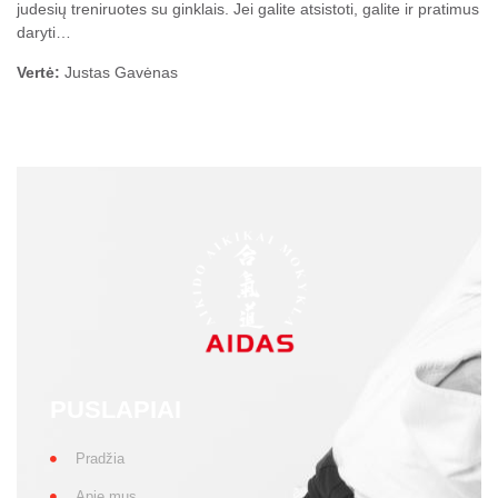
judesių treniruotes su ginklais. Jei galite atsistoti, galite ir pratimus
daryti…
Vertė:
Justas Gavėnas
PUSLAPIAI
Pradžia
Apie mus