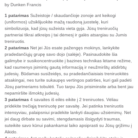
by Dunken Francis
1 patarimas
Sužeistoje / skaudančioje zonoje ant keikogi
(uniformos) užsiklijuokite mažą raudoną juostelę, kuri
simbolizuoja, kad jūsų sužeista vieta gyja. Jūsų treniruočių
partneriai tikrai atkreips į tai dėmesį ir galės atsargiau su Jumis
treniruotis.
2 patarimas
Net jei Jūs esate pažengęs mokinys, lankykite
pradedančiųjų grupę savo dojo (salėje). Pasinaudokite šia
galimybe ir susikoncentruokite į bazines technikas lėtame režime,
kad raumenys įsimintų gautą informaciją ir neužmirštų atidirbtų
judesių. Būdamas susižeidęs, su pradedančiaisiais treniruokitės
atsakingai, nes turite sukaupęs vertingos patirties, kuri gali padėti
Jūsų partneriams tobulėti. Tuo tarpu Jūs prisiminsite arba bent jau
nepamiršite išmoktų judesių.
3 patarimas
4 savaites iš eilės eikite į 2 treniruotes. Vėliau
pridėkite trečiąją treniruotę per savaitę. Jei patinka treniruotis
intensyviau, palaipsniui pradėkite lankyti daugiau užsiėmimų. Net
jei daug dirbate su savimi, stengdamasis išsigydyti traumas,
suteikite savo kūnui pakankamai laiko apsiprasti su Jūsų grįžimu į
Aikido.