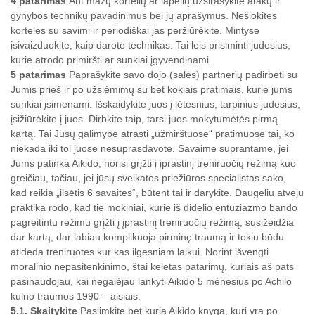
4 patarimas
Ant mažų kortelių ar lapelių užsirašykite atakų ir
gynybos technikų pavadinimus bei jų aprašymus. Nešiokitės
korteles su savimi ir periodiškai jas peržiūrėkite. Mintyse
įsivaizduokite, kaip darote technikas. Tai leis prisiminti judesius,
kurie atrodo primiršti ar sunkiai įgyvendinami.
5 patarimas
Paprašykite savo dojo (salės) partnerių padirbėti su
Jumis prieš ir po užsiėmimų su bet kokiais pratimais, kurie jums
sunkiai įsimenami. Išskaidykite juos į lėtesnius, tarpinius judesius,
įsižiūrėkite į juos. Dirbkite taip, tarsi juos mokytumėtės pirmą
kartą. Tai Jūsų galimybė atrasti „užmirštuose“ pratimuose tai, ko
niekada iki tol juose nesuprasdavote. Savaime suprantame, jei
Jums patinka Aikido, norisi grįžti į įprastinį treniruočių režimą kuo
greičiau, tačiau, jei jūsų sveikatos priežiūros specialistas sako,
kad reikia „ilsėtis 6 savaites“, būtent tai ir darykite. Daugeliu atveju
praktika rodo, kad tie mokiniai, kurie iš didelio entuziazmo bando
pagreitintu režimu grįžti į įprastinį treniruočių režimą, susižeidžia
dar kartą, dar labiau komplikuoja pirminę traumą ir tokiu būdu
atideda treniruotes kur kas ilgesniam laikui. Norint išvengti
moralinio nepasitenkinimo, štai keletas patarimų, kuriais aš pats
pasinaudojau, kai negalėjau lankyti Aikido 5 mėnesius po Achilo
kulno traumos 1990 – aisiais.
5.1. Skaitykite
Pasiimkite bet kuria Aikido knygą, kuri yra po