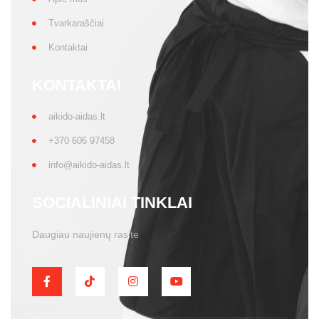
Tvarkaraščiai
Kontaktai
KONTAKTAI
aikido-aidas.lt
+370 606 97458
info@aikido-aidas.lt
SOCIALINIAI TINKLAI
Daugiau naujienų rasite