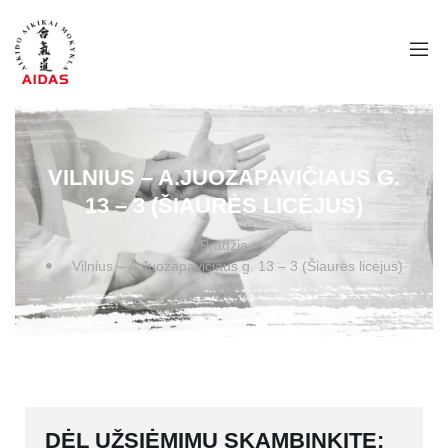
VILNIUS – A.JUOZAPAVIČIAUS G.
13 – 3 (ŠIAURĖS LICĖJUS)
Pradžia
Vilnius – A.Juozapavičiaus g. 13 – 3 (Šiaurės licėjus)
DĖL UŽSIĖMIMŲ SKAMBINKITE: