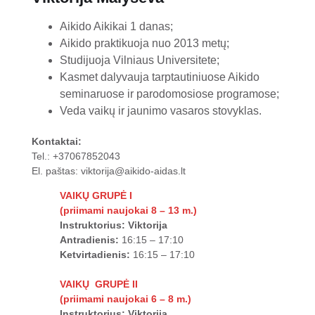
Aikido Aikikai 1 danas;
Aikido praktikuoja nuo 2013 metų;
Studijuoja Vilniaus Universitete;
Kasmet dalyvauja tarptautiniuose Aikido
seminaruose ir parodomosiose programose;
Veda vaikų ir jaunimo vasaros stovyklas.
Kontaktai:
Tel.: +37067852043
El. paštas:
viktorija@aikido-aidas.lt
VAIKŲ GRUPĖ I
(priimami naujokai 8 – 13 m.)
Instruktorius: Viktorija
Antradienis:
16:15 – 17:10
Ketvirtadienis:
16:15 – 17:10
VAIKŲ GRUPĖ II
(priimami naujokai 6 – 8 m.)
Instruktorius: Viktorija