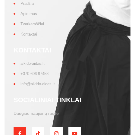
Pradžia
Apie mus
Tvarkaraščiai
Kontaktai
KONTAKTAI
aikido-aidas.lt
+370 606 97458
info@aikido-aidas.lt
SOCIALINIAI TINKLAI
Daugiau naujienų rasite