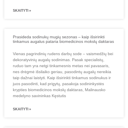
SKAITYTI »
Prasideda sodinukų mugių sezonas – kaip išsirinkti
tinkamus augalus pataria biomedicinos mokslų daktaras
Vienas pagrindinių rudens darbų sode – vaismedžių bei
dekoratyvinių augalų sodinimas. Pasak specialistų,
ruduo tam yra netgi tinkamesnis metas nei pavasaris,
nes drėgmė išsilaiko geriau, pasodintų augalų nereikia
taip dažnai laistyti. Kaip išsirinkti tinkamus sodinukus ir
juos pasodinti, kad prigytų, pasakoja sodininkystės
krypties biomedicinos mokslų daktaras, Malinausko
medelyno savininkas Kęstutis
SKAITYTI »