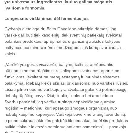
yra universalus ingredientas, kuriuo galima mėgautis
įvairiomis formomis.
Lengvesnis virškinimas dėl fermentacijos
Gydytoja dietologė dr. Edita Gavelienė atkreipia dėmesį, jog
varškė gali būti tiek kasdienių, tiek šventinių patiekalų sveikatai
palankus produktas, aprūpinantis organizmą aukštos kokybės
baltymais bei mineralinėmis medžiagomis, iš kurių svarbiausia –
kalcis.
„Varškė yra geras visaverčių baltymų šaltinis, aprūpinantis
būtinomis amino rūgštimis, reikalingomis įvairioms organizmo
funkcijoms, įskaitant raumenų atstatymą ir imuninės sistemos
palaikymą. Riebalų kiekis skiriasi priklausomai nuo varškės rūšies,
tačiau pilno riebumo varškėje yra sveikatai palankių polinesočiųjų
riebalų rūgščių, pavyzdžiui, linolio, linoleno bei arachidono.
Svarbu paminėti, jog varškė turtinga nepakeičiamąją amino
rūgštimi – metioninu, kuri apsaugo žmogaus organizmą nuo
riebalų kaupimo kepenyse. Varškėje beveik nėra angliavandenių,
o pieno cukraus laktozės gali būti tik pėdsakai, todėl šis produktas
puikiai tinka ir laktozės netoleruojantiems asmenims“, – pasakoja
dr. E. Gavelienė.