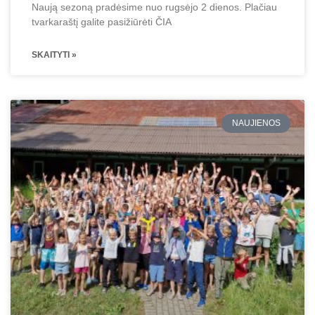
Naują sezoną pradėsime nuo rugsėjo 2 dienos. Plačiau
tvarkaraštį galite pasižiūrėti ČIA
SKAITYTI »
NAUJIENOS