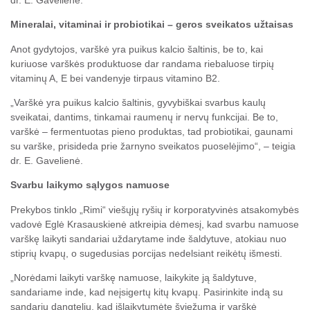
Mineralai, vitaminai ir probiotikai – geros sveikatos užtaisas
Anot gydytojos, varškė yra puikus kalcio šaltinis, be to, kai
kuriuose varškės produktuose dar randama riebaluose tirpių
vitaminų A, E bei vandenyje tirpaus vitamino B2.
„Varškė yra puikus kalcio šaltinis, gyvybiškai svarbus kaulų
sveikatai, dantims, tinkamai raumenų ir nervų funkcijai. Be to,
varškė – fermentuotas pieno produktas, tad probiotikai, gaunami
su varške, prisideda prie žarnyno sveikatos puoselėjimo“, – teigia
dr. E. Gavelienė.
Svarbu laikymo sąlygos namuose
Prekybos tinklo „Rimi“ viešųjų ryšių ir korporatyvinės atsakomybės
vadovė Eglė Krasauskienė atkreipia dėmesį, kad svarbu namuose
varškę laikyti sandariai uždarytame inde šaldytuve, atokiau nuo
stiprių kvapų, o sugedusias porcijas nedelsiant reikėtų išmesti.
„Norėdami laikyti varškę namuose, laikykite ją šaldytuve,
sandariame inde, kad neįsigertų kitų kvapų. Pasirinkite indą su
sandariu dangteliu, kad išlaikytumėte šviežumą ir varškė