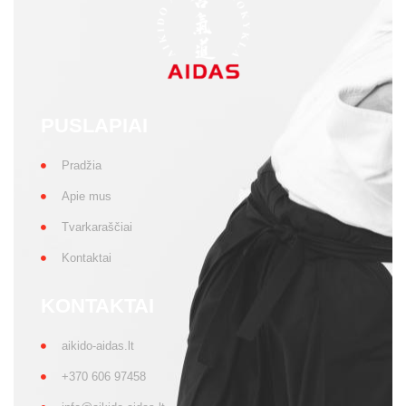
PUSLAPIAI
Pradžia
Apie mus
Tvarkaraščiai
Kontaktai
KONTAKTAI
aikido-aidas.lt
+370 606 97458