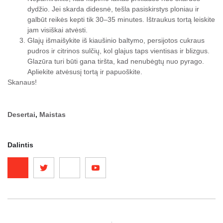
dydžio. Jei skarda didesnė, tešla pasiskirstys ploniau ir
galbūt reikės kepti tik 30–35 minutes. Ištraukus tortą leiskite
jam visiškai atvėsti.
Glajų išmaišykite iš kiaušinio baltymo, persijotos cukraus
pudros ir citrinos sulčių, kol glajus taps vientisas ir blizgus.
Glazūra turi būti gana tiršta, kad nenubėgtų nuo pyrago.
Apliekite atvėsusį tortą ir papuoškite.
Skanaus!
Desertai
,
Maistas
Dalintis