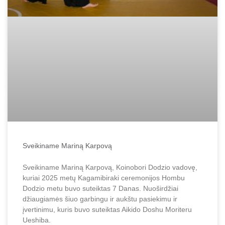
Sveikiname Mariną Karpovą
Sveikiname Mariną Karpovą, Koinobori Dodzio vadovę,
kuriai 2025 metų Kagamibiraki ceremonijos Hombu
Dodzio metu buvo suteiktas 7 Danas. Nuoširdžiai
džiaugiamės šiuo garbingu ir aukštu pasiekimu ir
įvertinimu, kuris buvo suteiktas Aikido Doshu Moriteru
Ueshiba.