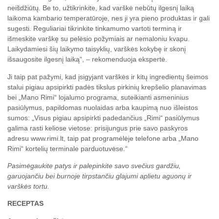
neišdžiūtų. Be to, užtikrinkite, kad varškė nebūtų ilgesnį laiką
laikoma kambario temperatūroje, nes ji yra pieno produktas ir gali
sugesti. Reguliariai tikrinkite tinkamumo vartoti terminą ir
išmeskite varškę su pelėsio požymiais ar nemaloniu kvapu.
Laikydamiesi šių laikymo taisyklių, varškės kokybę ir skonį
išsaugosite ilgesnį laiką“, – rekomenduoja ekspertė.
Ji taip pat pažymi, kad įsigyjant varškės ir kitų ingredientų šeimos
stalui pigiau apsipirkti padės tikslus pirkinių krepšelio planavimas
bei „Mano Rimi“ lojalumo programa, suteikianti asmeninius
pasiūlymus, papildomas nuolaidas arba kaupimą nuo išleistos
sumos: „Visus pigiau apsipirkti padedančius „Rimi“ pasiūlymus
galima rasti keliose vietose: prisijungus prie savo paskyros
adresu www.rimi.lt, taip pat programėlėje telefone arba „Mano
Rimi“ kortelių terminale parduotuvėse.“
Pasimėgaukite patys ir palepinkite savo svečius gardžiu,
garuojančiu bei burnoje tirpstančiu glajumi aplietu aguonų ir
varškės tortu.
RECEPTAS