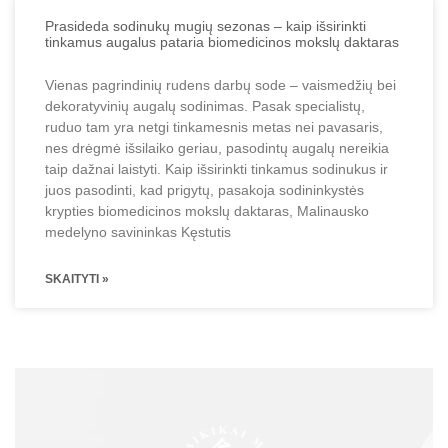
Prasideda sodinukų mugių sezonas – kaip išsirinkti
tinkamus augalus pataria biomedicinos mokslų daktaras
Vienas pagrindinių rudens darbų sode – vaismedžių bei
dekoratyvinių augalų sodinimas. Pasak specialistų,
ruduo tam yra netgi tinkamesnis metas nei pavasaris,
nes drėgmė išsilaiko geriau, pasodintų augalų nereikia
taip dažnai laistyti. Kaip išsirinkti tinkamus sodinukus ir
juos pasodinti, kad prigytų, pasakoja sodininkystės
krypties biomedicinos mokslų daktaras, Malinausko
medelyno savininkas Kęstutis
SKAITYTI »