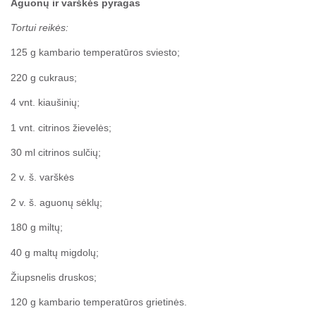
Aguonų ir varškės pyragas
Tortui reikės:
125 g kambario temperatūros sviesto;
220 g cukraus;
4 vnt. kiaušinių;
1 vnt. citrinos žievelės;
30 ml citrinos sulčių;
2 v. š. varškės
2 v. š. aguonų sėklų;
180 g miltų;
40 g maltų migdolų;
Žiupsnelis druskos;
120 g kambario temperatūros grietinės.