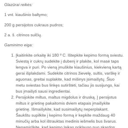
Glazūrai reikės:
1 vnt. kiaušinio baltymo;
200 g persijotos cukraus pudros;
2 a. š. citrinos sulčių.
Gaminimo eiga:
Įkaitinkite orkaitę iki 180 º C. Ištepkite kepimo formą sviestu.
Sviestą ir cukrų sudėkite į dubenį ir plakite, kol masė taps
lengva ir puri. Po vieną įmuškite kiaušinius, kiekvieną kartą
gerai išplakdami. Sudėkite citrinos žievelę, sultis, varškę ir
aguonas, greitai suplakite, kad mišinys įsimaišytų. Šiuo
metu sviestas bus linkęs sutirštėti, tačiau jis susijungs, kai
bus įmaišyti sausi ingredientai.
Persijokite miltus, maltus migdolus ir druską. Į persijotus
miltus ir grietinę pakaitomis dviem etapais įmaišykite
grietinę. Išmaišykite, kad susimaišytų neperplakant.
Šaukštu supilkite į kepimo formą ir kepkite maždaug 40
minučių arba kol ištrauktas medinis iešmelis bus švarus.
Nepamirškite, kad kepimo laikas priklauso nuo skardos