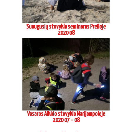
Suaugusių stovykla seminaras Preiloje
2020 08
Vasaros Aikido stovykla Marijampoleje
2020 07 – 08