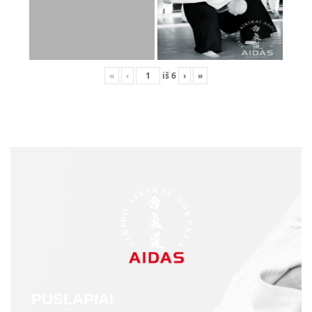
«
‹
iš
6
›
»
PUSLAPIAI