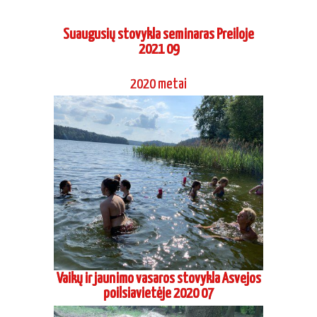
Suaugusių stovykla seminaras Preiloje
2021 09
2020 metai
Vaikų ir jaunimo vasaros stovykla Asvejos
poilsiavietėje 2020 07