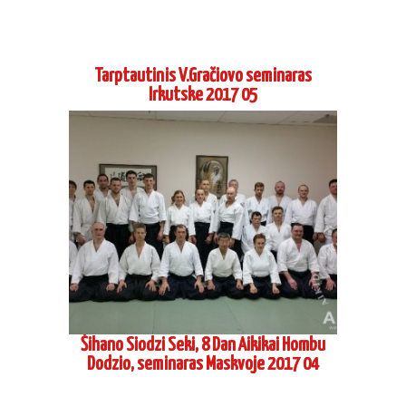
Tarptautinis V.Gračiovo seminaras
Irkutske 2017 05
Šihano Siodzi Seki, 8 Dan Aikikai Hombu
Dodzio, seminaras Maskvoje 2017 04