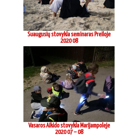
Suaugusių stovykla seminaras Preiloje
2020 08
Vasaros Aikido stovykla Marijampoleje
2020 07 – 08