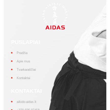
PUSLAPIAI
Pradžia
Apie mus
Tvarkaraščiai
Kontaktai
KONTAKTAI
aikido-aidas.lt
+370 606 97458