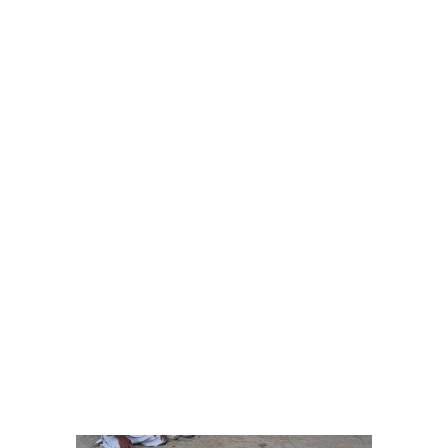
Jaunimo vasaros stovykla 2021 m I
pamaina