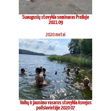
Suaugusių stovykla seminaras Preiloje
2021 09
2020 metai
Vaikų ir jaunimo vasaros stovykla Asvejos
poilsiavietėje 2020 07