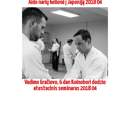
Vadimo Gračiovo, 6 dan Koinobori dodzio
atestacinis seminaras 2018 04