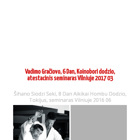
Vadimo Gračiovo, 6 Dan, Koinobori dodzio,
atestacinis seminaras Vilniuje 2017 03
Šihano Siodzi Seki, 8 Dan Aikikai Hombu Dodzio,
Tokijus, seminaras Vilniuje 2016 06