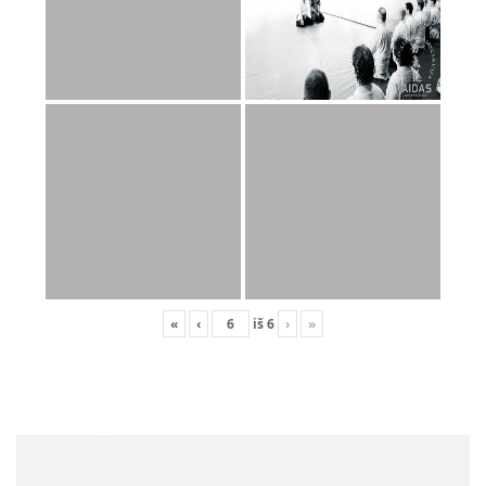
«
‹
iš
6
›
»