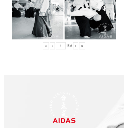
«
‹
iš
6
›
»