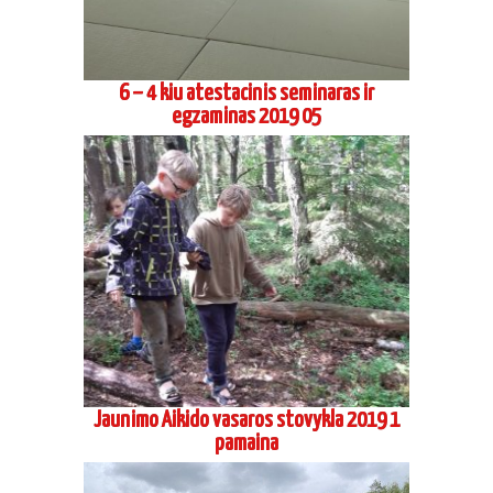
6 – 4 kiu atestacinis seminaras ir
egzaminas 2019 05
Jaunimo Aikido vasaros stovykla 2019 1
pamaina