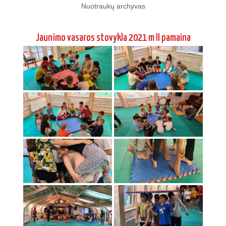
Nuotraukų archyvas
Jaunimo vasaros stovykla 2021 m II pamaina