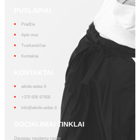
PUSLAPIAI
Pradžia
Apie mus
Tvarkaraščiai
Kontaktai
KONTAKTAI
aikido-aidas.lt
+370 606 97458
info@aikido-aidas.lt
SOCIALINIAI TINKLAI
Daugiau naujienų rasite