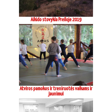
Aikido stovykla Preiloje 2019
Atviros pamokos ir treniruotės vaikams ir
jaunimui