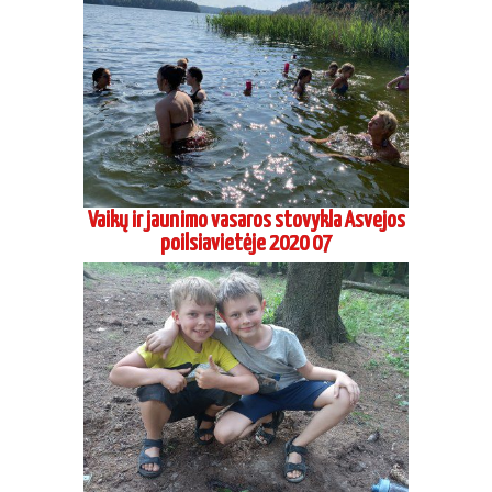
Vaikų ir jaunimo vasaros stovykla Asvejos
poilsiavietėje 2020 07