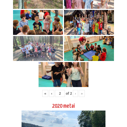
«
‹
of
2
›
»
2020 metai