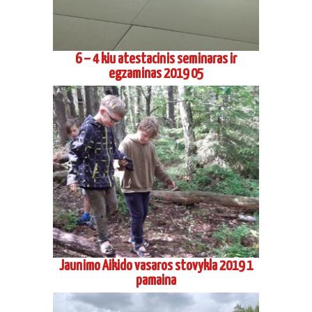
6 – 4 kiu atestacinis seminaras ir
egzaminas 2019 05
Jaunimo Aikido vasaros stovykla 2019 1
pamaina