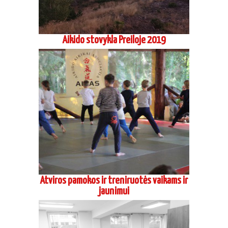
Aikido stovykla Preiloje 2019
Atviros pamokos ir treniruotės vaikams ir
jaunimui