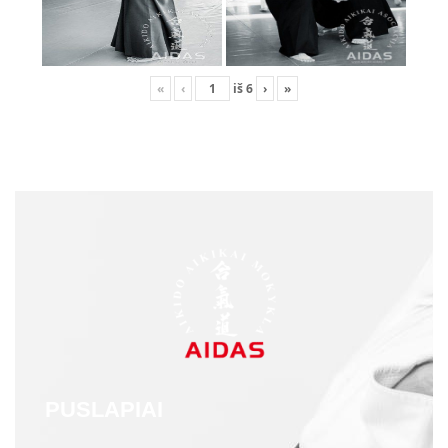
«
‹
iš
6
›
»
PUSLAPIAI