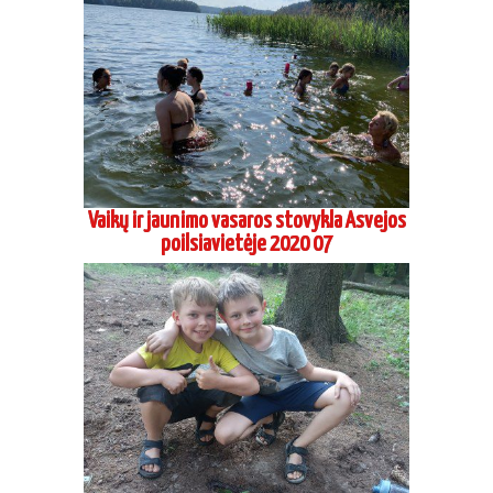
Vaikų ir jaunimo vasaros stovykla Asvejos
poilsiavietėje 2020 07