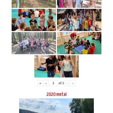
«
‹
of
2
›
»
2020 metai