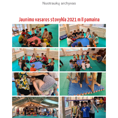
Nuotraukų archyvas
Jaunimo vasaros stovykla 2021 m II pamaina