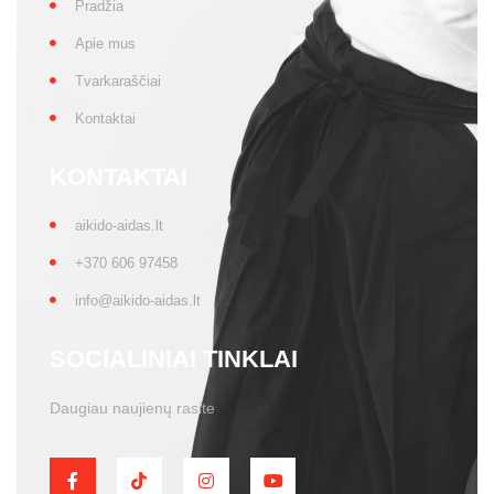
Pradžia
Apie mus
Tvarkaraščiai
Kontaktai
KONTAKTAI
aikido-aidas.lt
+370 606 97458
info@aikido-aidas.lt
SOCIALINIAI TINKLAI
Daugiau naujienų rasite