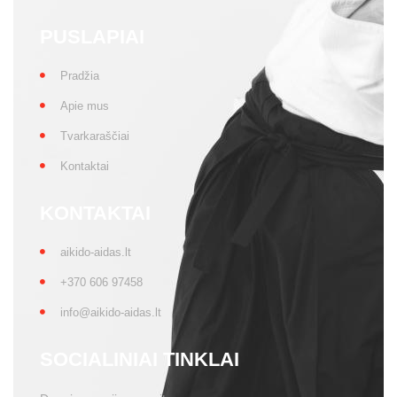
PUSLAPIAI
Pradžia
Apie mus
Tvarkaraščiai
Kontaktai
KONTAKTAI
aikido-aidas.lt
+370 606 97458
info@aikido-aidas.lt
SOCIALINIAI TINKLAI