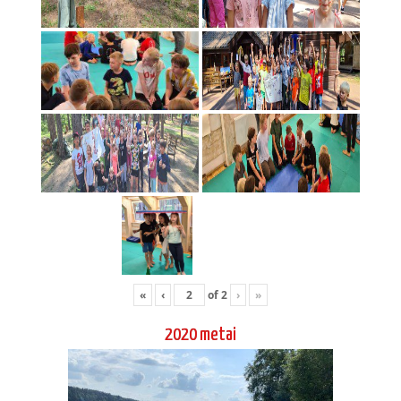
«
‹
of
2
›
»
2020 metai