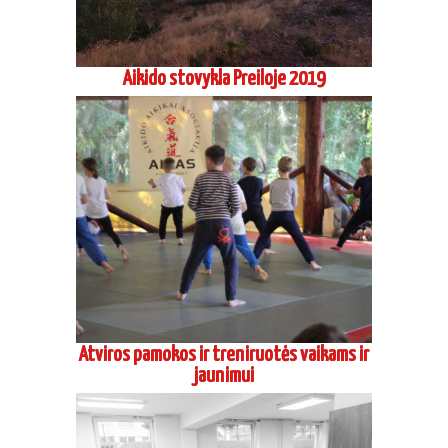
Aikido stovykla Preiloje 2019
Atviros pamokos ir treniruotės vaikams ir
jaunimui