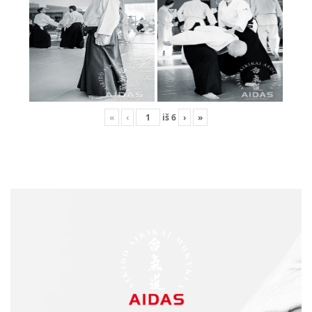
«
‹
iš
6
›
»