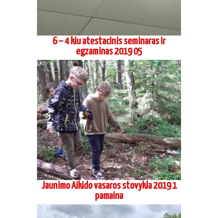
6 – 4 kiu atestacinis seminaras ir
egzaminas 2019 05
Jaunimo Aikido vasaros stovykla 2019 1
pamaina