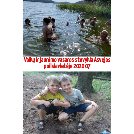
Vaikų ir jaunimo vasaros stovykla Asvejos
poilsiavietėje 2020 07