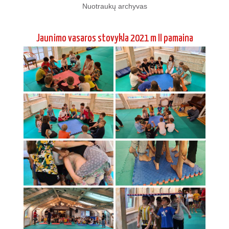
Nuotraukų archyvas
Jaunimo vasaros stovykla 2021 m II pamaina