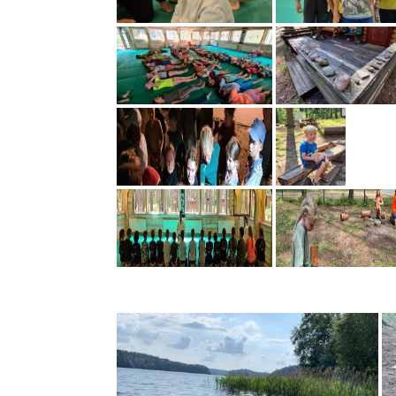
Aikido stovykla Preiloje 2019
A