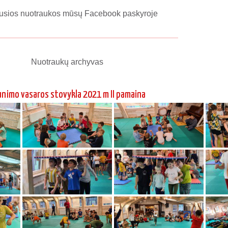
adimo Gračiovo 6 danas Koinobori dodzio
Pavasario dienos 
seminaras 2019 03
Jaunimo Aikido vasaros stovykla 2019 1
Jaunimo Aikido vasaro
pamaina
pamai