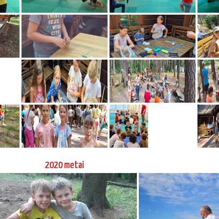
tviros pamokos ir treniruotės vaikams ir
Marinos Karpovos, 6
jaunimui
dodzio, atestacinis 
Jaunimo Aikido stovykla 2018