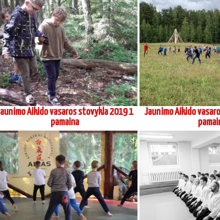
«
‹
of
5
›
»
2017 metai
Marinos Karpovos, 6 danas Koinobori
Aikido stovykla Pre
dodzio, atestacinis seminaras 2017 11