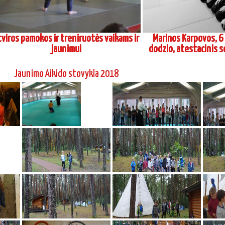
Šihano Siodzi Seki, 8 Dan Aikikai Hombu
Vadimo Gračiovo, 6 Dan
Dodzio, seminaras Maskvoje 2017 04
atestacinis seminaras
n Aikikai Hombu Dodzio, Tokijus, seminaras Vilniuje 2016 06