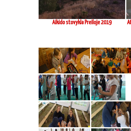
Tarptautinis V.Gračiovo seminaras
Irkutske 2017 05
Šihano Siodzi Seki, 8 Da