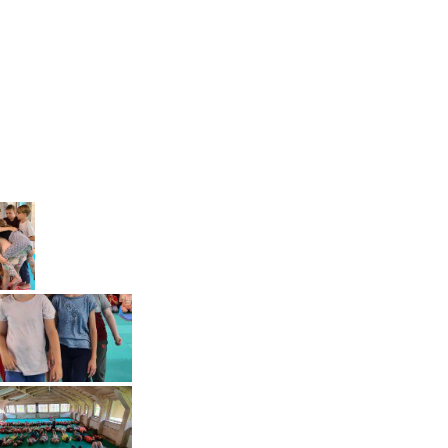
stovykla 2019
s stovykla 2019 II
na