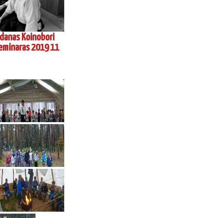
, Koinobori dodzio,
 Vilniuje 2017 03