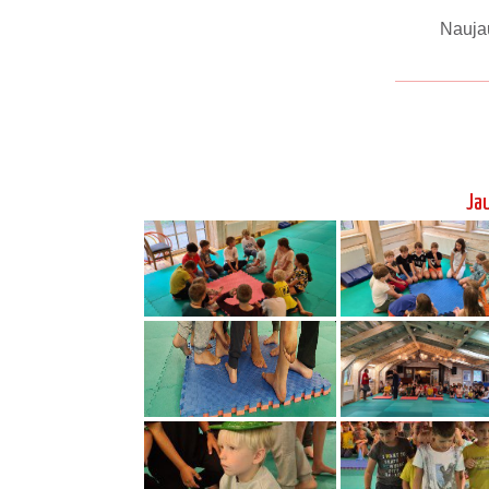
Seki Shoji sensėjaus 8 danas Aikikai
V
Hombu dodzio seminaras Maksvoje 2019
04
6 – 4 kiu atestacinis seminaras ir
egzaminas 2019 05