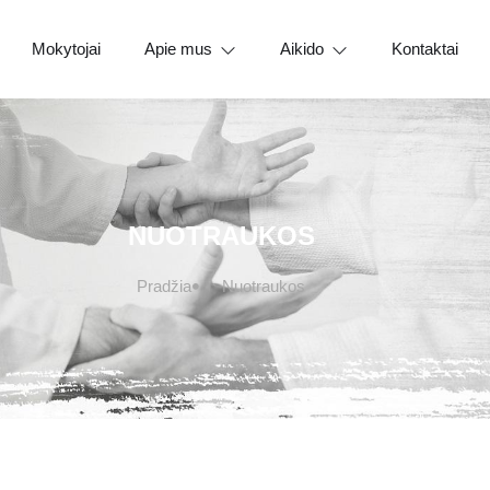
Vasaros Aikido stovykla Marijampoleje
2020 07 – 08
2019 metai