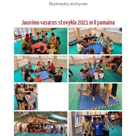
Nuotraukų archyvas
Jaunimo vasaros stovykla 2021 m II pamaina