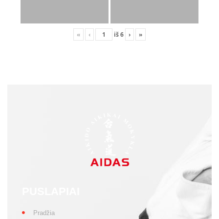
«
‹
iš
6
›
»
PUSLAPIAI
Pradžia