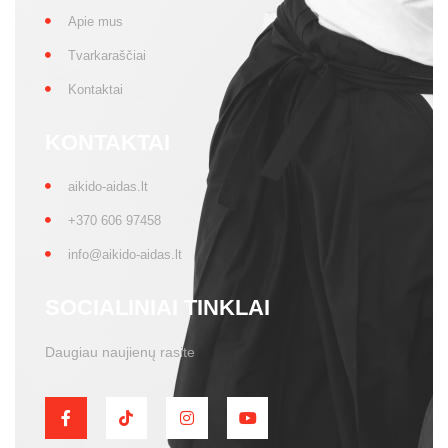
Apie mus
Tvarkaraščiai
Kontaktai
KONTAKTAI
aikido-aidas.lt
+370 606 97458
info@aikido-aidas.lt
SOCIALINIAI TINKLAI
Daugiau naujienų rasite