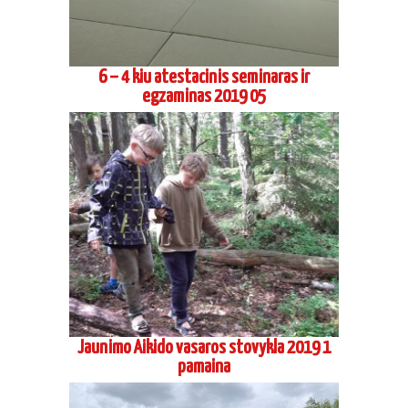
6 – 4 kiu atestacinis seminaras ir
egzaminas 2019 05
Jaunimo Aikido vasaros stovykla 2019 1
pamaina