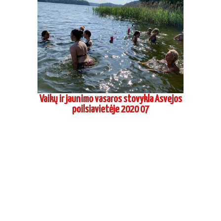
Vaikų ir jaunimo vasaros stovykla Asvejos
poilsiavietėje 2020 07