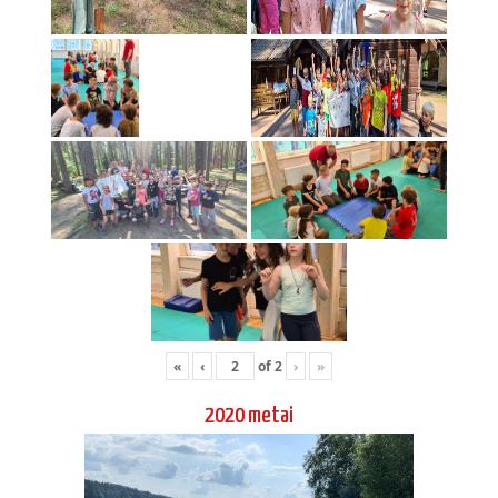
«
‹
of
2
›
»
2020 metai