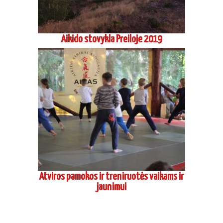
Aikido stovykla Preiloje 2019
Atviros pamokos ir treniruotės vaikams ir
jaunimui