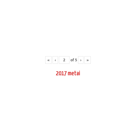
«
‹
of
5
›
»
2017 metai