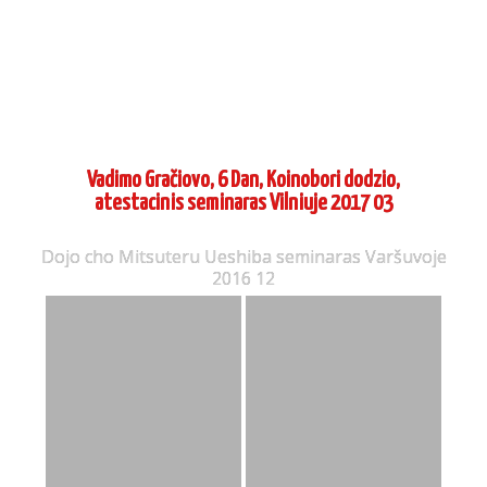
Vadimo Gračiovo, 6 Dan, Koinobori dodzio,
atestacinis seminaras Vilniuje 2017 03
Dojo cho Mitsuteru Ueshiba seminaras Varšuvoje
2016 12