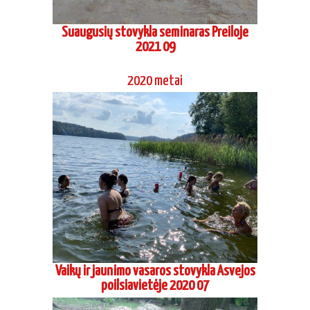
Suaugusių stovykla seminaras Preiloje
2021 09
2020 metai
Vaikų ir jaunimo vasaros stovykla Asvejos
poilsiavietėje 2020 07