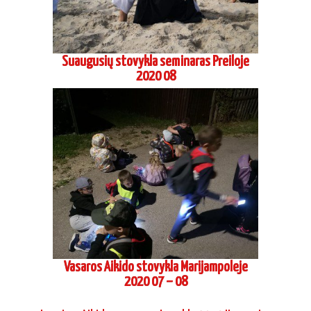
Suaugusių stovykla seminaras Preiloje
2020 08
Vasaros Aikido stovykla Marijampoleje
2020 07 – 08