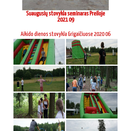
Suaugusių stovykla seminaras Preiloje
2021 09
Aikido dienos stovykla Grigaičiuose 2020 06