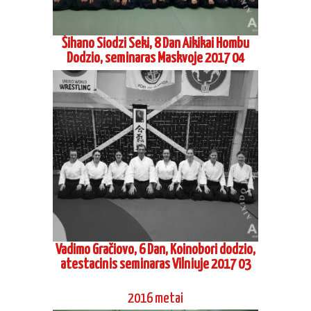
Šihano Siodzi Seki, 8 Dan Aikikai Hombu
Dodzio, seminaras Maskvoje 2017 04
Vadimo Gračiovo, 6 Dan, Koinobori dodzio,
atestacinis seminaras Vilniuje 2017 03
2016 metai