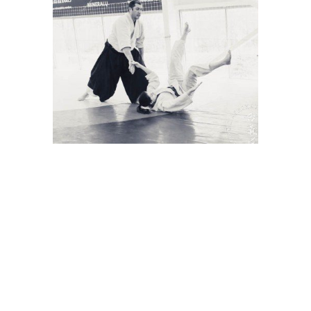
Vadimo Gračiovo, 6 dan Koinobori Dodzio,
atestacinis seminaras 2016 04