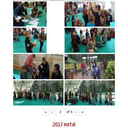
«
‹
of
5
›
»
2017 metai