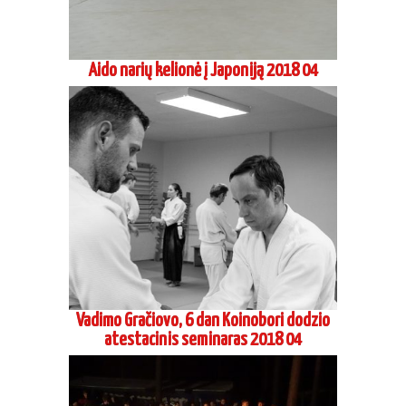
Aido narių kelionė į Japoniją 2018 04
Vadimo Gračiovo, 6 dan Koinobori dodzio
atestacinis seminaras 2018 04