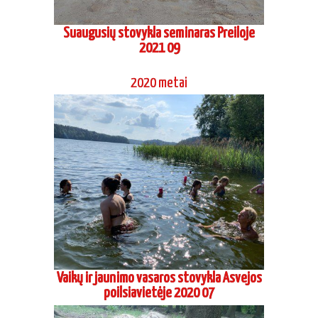
Suaugusių stovykla seminaras Preiloje
2021 09
2020 metai
Vaikų ir jaunimo vasaros stovykla Asvejos
poilsiavietėje 2020 07