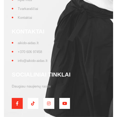
Tvarkaraščiai
Kontaktai
KONTAKTAI
aikido-aidas.lt
+370 606 97458
info@aikido-aidas.lt
SOCIALINIAI TINKLAI
Daugiau naujienų rasite