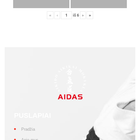
«
‹
iš
6
›
»
PUSLAPIAI
Pradžia
Apie mus