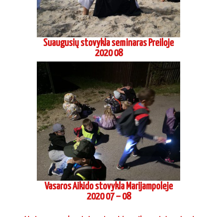
Suaugusių stovykla seminaras Preiloje
2020 08
Vasaros Aikido stovykla Marijampoleje
2020 07 – 08