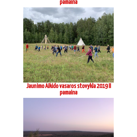
pamaina
Jaunimo Aikido vasaros stovykla 2019 II
pamaina