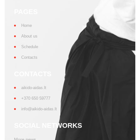
PAGES
Home
About us
Schedule
Contacts
CONTACTS
aikido-aidas.lt
+370 650 59777
info@aikido-aidas.lt
SOCIAL NETWORKS
More news