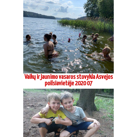
Vaikų ir jaunimo vasaros stovykla Asvejos
poilsiavietėje 2020 07