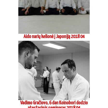
Aido narių kelionė į Japoniją 2018 04
Vadimo Gračiovo, 6 dan Koinobori dodzio