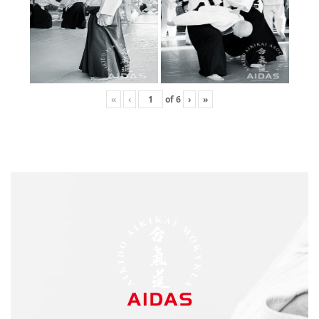
«
‹
of
6
›
»