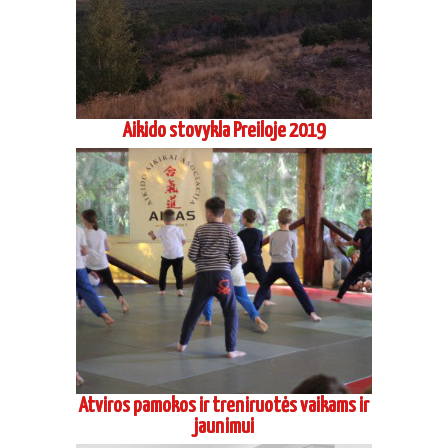
Aikido stovykla Preiloje 2019
Atviros pamokos ir treniruotės vaikams ir
jaunimui