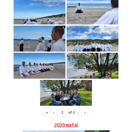
«
‹
of
2
›
»
2020 metai