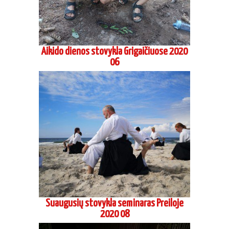
Aikido dienos stovykla Grigaičiuose 2020
06
Suaugusių stovykla seminaras Preiloje
2020 08