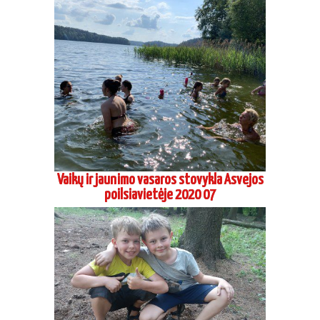
Vaikų ir jaunimo vasaros stovykla Asvejos
poilsiavietėje 2020 07