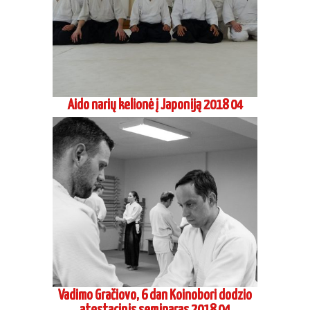
Aido narių kelionė į Japoniją 2018 04
Vadimo Gračiovo, 6 dan Koinobori dodzio