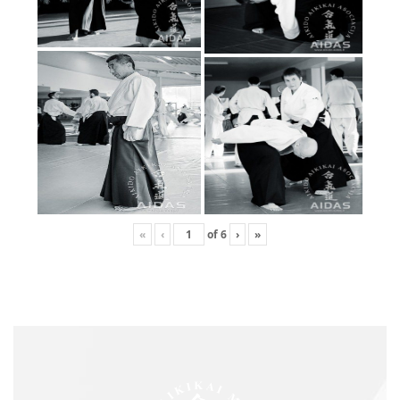
«
‹
of
6
›
»