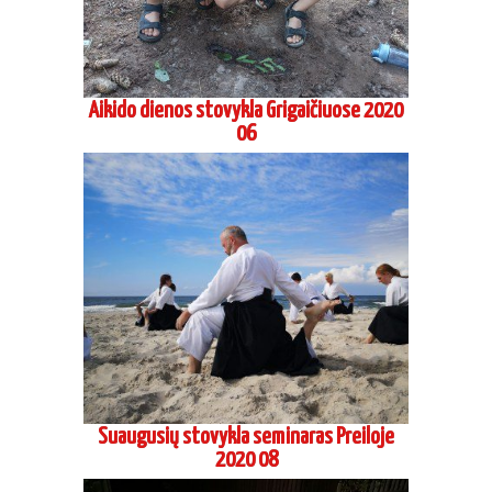
Aikido dienos stovykla Grigaičiuose 2020
06
Suaugusių stovykla seminaras Preiloje
2020 08