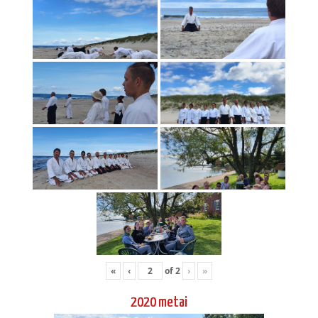
«
‹
of
2
›
»
2020 metai