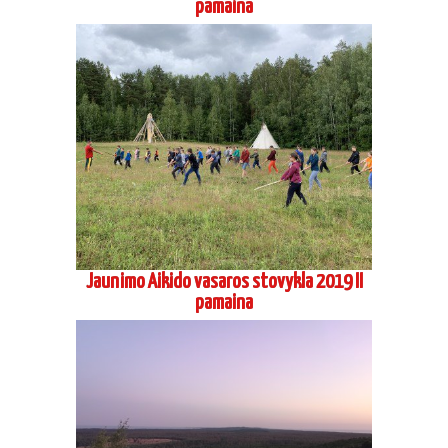
pamaina
Jaunimo Aikido vasaros stovykla 2019 II
pamaina