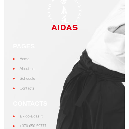
PAGES
Home
About us
Schedule
Contacts
CONTACTS
aikido-aidas.lt
+370 650 59777