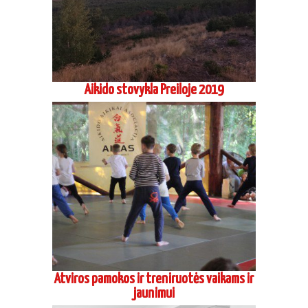
Aikido stovykla Preiloje 2019
Atviros pamokos ir treniruotės vaikams ir
jaunimui