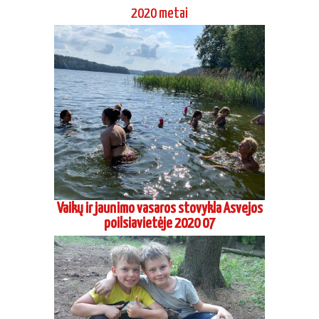
Vaikų ir jaunimo vasaros stovykla Asvejos
poilsiavietėje 2020 07
Aikido dienos stovykla Grigaičiuose 2020
06