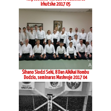
Šihano Siodzi Seki, 8 Dan Aikikai Hombu
Dodzio, seminaras Maskvoje 2017 04
Vadimo Gračiovo, 6 Dan, Koinobori dodzio,
atestacinis seminaras Vilniuje 2017 03