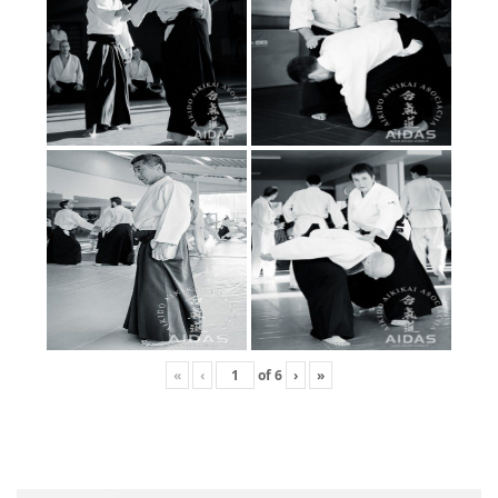
«
‹
of
6
›
»