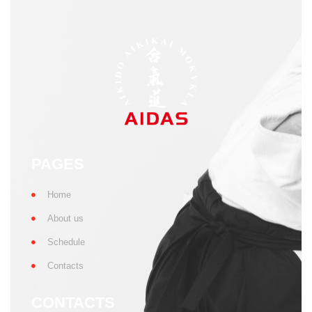
PAGES
Home
About us
Schedule
Contacts
CONTACTS
aikido-aidas.lt
+370 650 59777
info@aikido-aidas.lt
SOCIAL NETWORKS