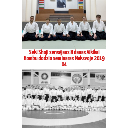
Seki Shoji sensėjaus 8 danas Aikikai
Hombu dodzio seminaras Maksvoje 2019
04
Vadimo Gračiovo 6 danas Koinobori dodzio
seminaras 2019 03