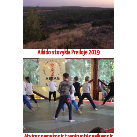
Atviros pamokos ir treniruotės vaikams ir
jaunimui