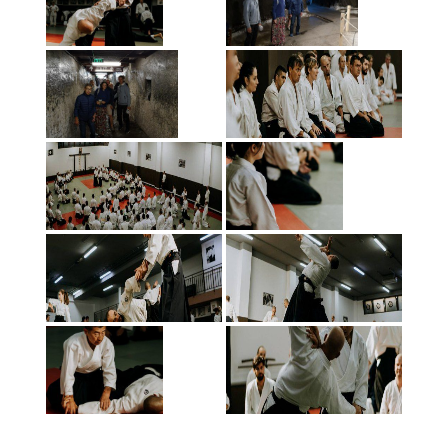
«
‹
of
2
›
»