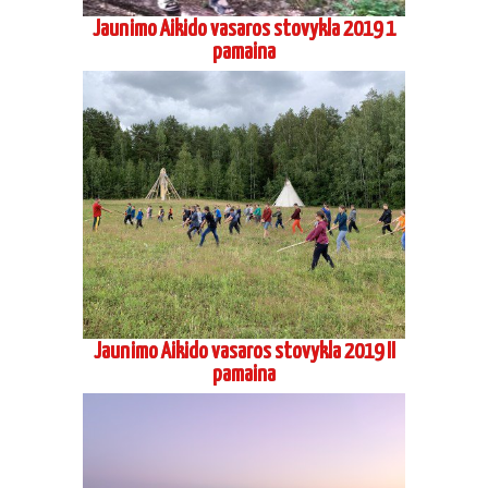
Jaunimo Aikido vasaros stovykla 2019 II
pamaina
Aikido stovykla Preiloje 2019