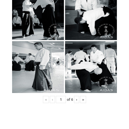
«
‹
of
6
›
»