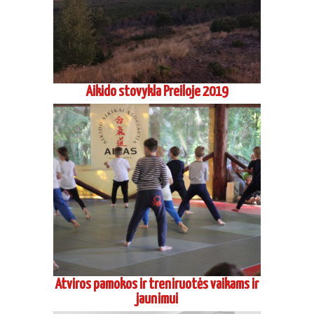
Aikido stovykla Preiloje 2019
Atviros pamokos ir treniruotės vaikams ir
jaunimui