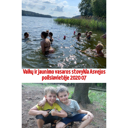
Vaikų ir jaunimo vasaros stovykla Asvejos
poilsiavietėje 2020 07