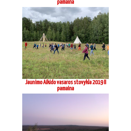
pamaina
Jaunimo Aikido vasaros stovykla 2019 II
pamaina