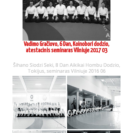
Vadimo Gračiovo, 6 Dan, Koinobori dodzio,
atestacinis seminaras Vilniuje 2017 03
Šihano Siodzi Seki, 8 Dan Aikikai Hombu Dodzio,
Tokijus, seminaras Vilniuje 2016 06