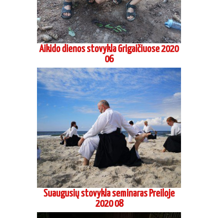
Aikido dienos stovykla Grigaičiuose 2020
06
Suaugusių stovykla seminaras Preiloje
2020 08