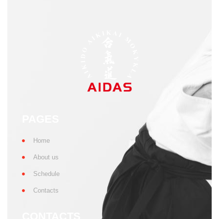
PAGES
Home
About us
Schedule
Contacts
CONTACTS