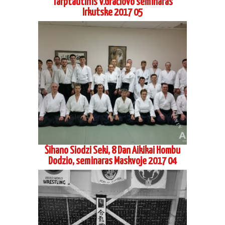
Tarptautinis V.Gračiovo seminaras
Irkutske 2017 05
Šihano Siodzi Seki, 8 Dan Aikikai Hombu
Dodzio, seminaras Maskvoje 2017 04