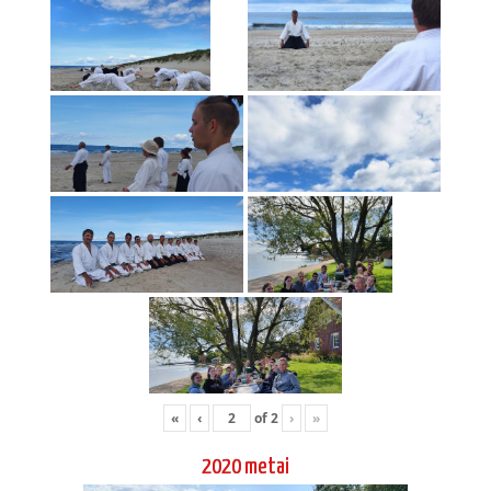
«
‹
of
2
›
»
2020 metai