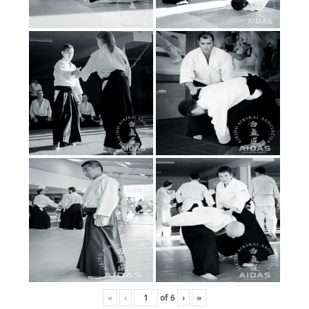
«
‹
of
6
›
»