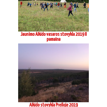
Jaunimo Aikido vasaros stovykla 2019 II
pamaina
Aikido stovykla Preiloje 2019