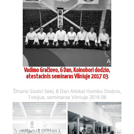
Vadimo Gračiovo, 6 Dan, Koinobori dodzio,
atestacinis seminaras Vilniuje 2017 03
Šihano Siodzi Seki, 8 Dan Aikikai Hombu Dodzio,
Tokijus, seminaras Vilniuje 2016 06