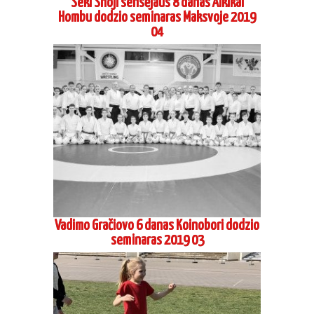
Seki Shoji sensėjaus 8 danas Aikikai
Hombu dodzio seminaras Maksvoje 2019
04
Vadimo Gračiovo 6 danas Koinobori dodzio
seminaras 2019 03