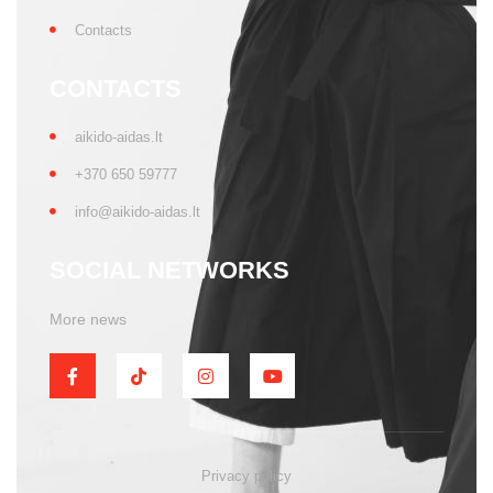
Contacts
CONTACTS
aikido-aidas.lt
+370 650 59777
info@aikido-aidas.lt
SOCIAL NETWORKS
More news
Privacy policy