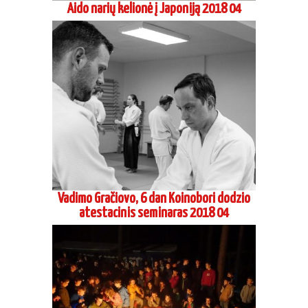
Aido narių kelionė į Japoniją 2018 04
Vadimo Gračiovo, 6 dan Koinobori dodzio
atestacinis seminaras 2018 04