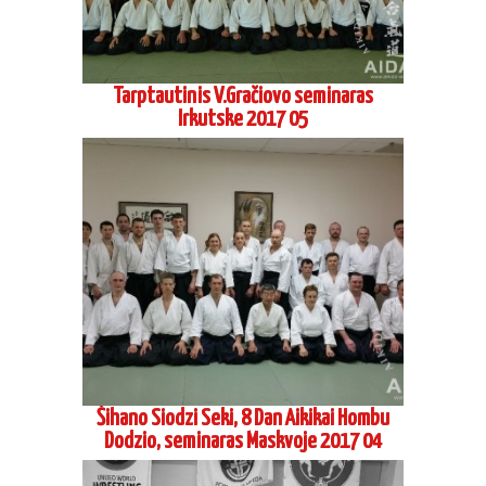
Tarptautinis V.Gračiovo seminaras
Irkutske 2017 05
Šihano Siodzi Seki, 8 Dan Aikikai Hombu
Dodzio, seminaras Maskvoje 2017 04