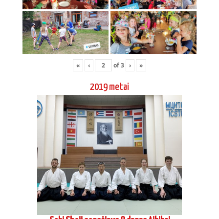
«
‹
of
3
›
»
2019 metai