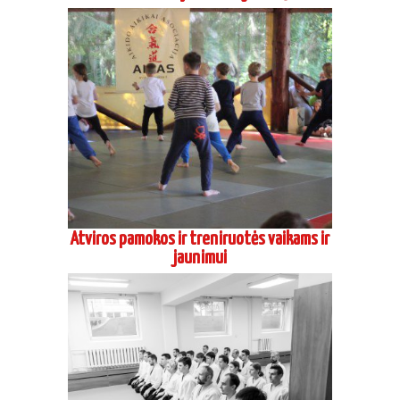
Atviros pamokos ir treniruotės vaikams ir
jaunimui