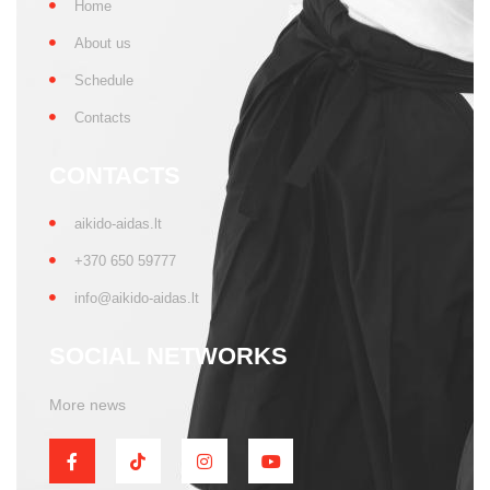
Home
About us
Schedule
Contacts
CONTACTS
aikido-aidas.lt
+370 650 59777
info@aikido-aidas.lt
SOCIAL NETWORKS
More news