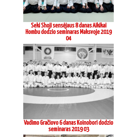
Seki Shoji sensėjaus 8 danas Aikikai
Hombu dodzio seminaras Maksvoje 2019
04
Vadimo Gračiovo 6 danas Koinobori dodzio
seminaras 2019 03