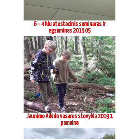
6 – 4 kiu atestacinis seminaras ir
egzaminas 2019 05
Jaunimo Aikido vasaros stovykla 2019 1
pamaina