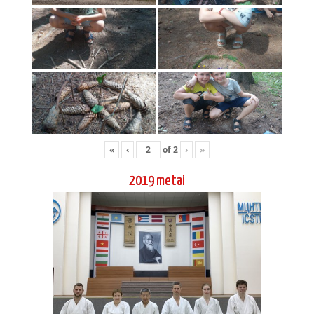
«
‹
of
2
›
»
2019 metai