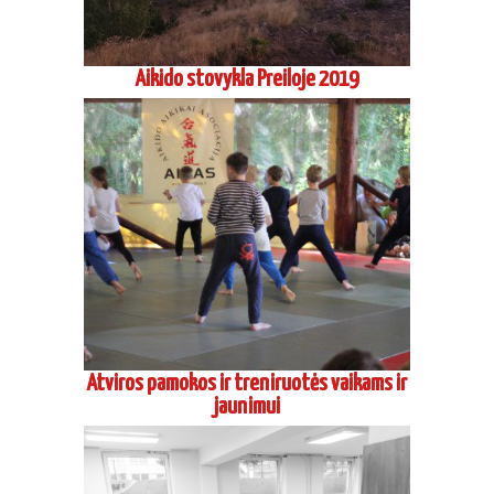
Aikido stovykla Preiloje 2019
Atviros pamokos ir treniruotės vaikams ir
jaunimui