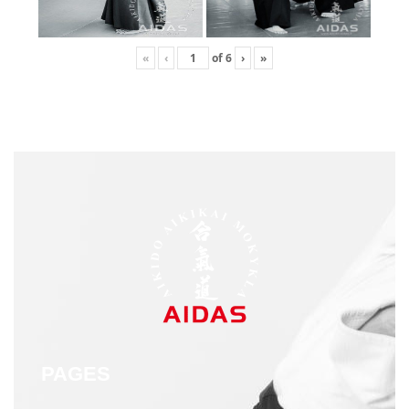
«
‹
of
6
›
»
PAGES