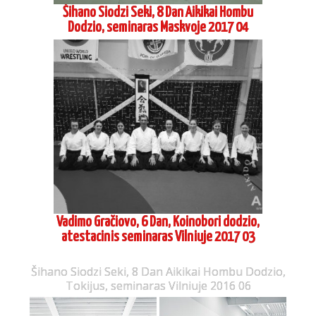
Šihano Siodzi Seki, 8 Dan Aikikai Hombu
Dodzio, seminaras Maskvoje 2017 04
Vadimo Gračiovo, 6 Dan, Koinobori dodzio,
atestacinis seminaras Vilniuje 2017 03
Šihano Siodzi Seki, 8 Dan Aikikai Hombu Dodzio,
Tokijus, seminaras Vilniuje 2016 06