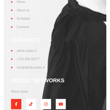
Home
About us
Schedule
Contacts
CONTACTS
aikido-aidas.lt
+370 650 59777
info@aikido-aidas.lt
SOCIAL NETWORKS
More news