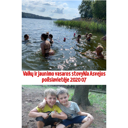
Vaikų ir jaunimo vasaros stovykla Asvejos
poilsiavietėje 2020 07