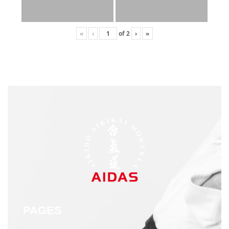
«
‹
of
2
›
»
PAGES