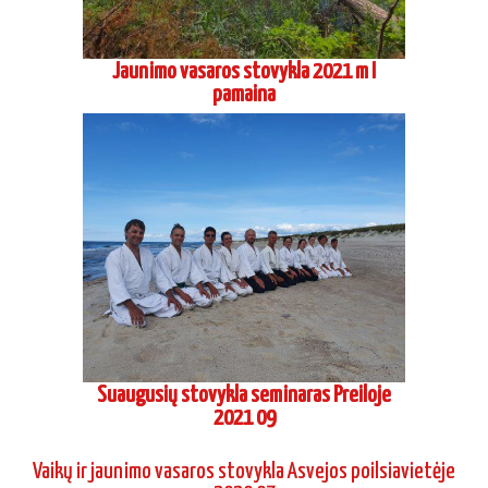
Jaunimo vasaros stovykla 2021 m I
pamaina
Suaugusių stovykla seminaras Preiloje
2021 09
Vaikų ir jaunimo vasaros stovykla Asvejos poilsiavietėje