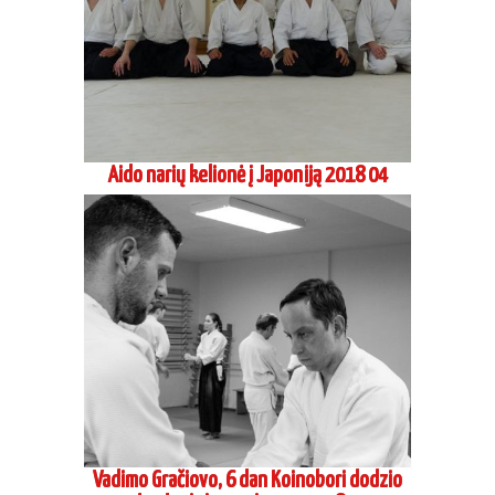
Aido narių kelionė į Japoniją 2018 04
Vadimo Gračiovo, 6 dan Koinobori dodzio