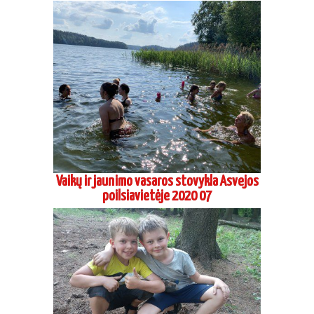
Vaikų ir jaunimo vasaros stovykla Asvejos
poilsiavietėje 2020 07