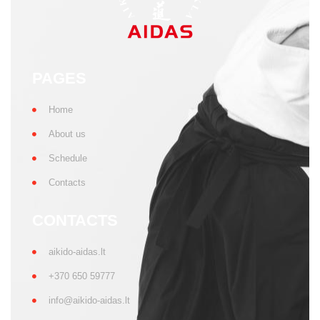
PAGES
Home
About us
Schedule
Contacts
CONTACTS
aikido-aidas.lt
+370 650 59777
info@aikido-aidas.lt