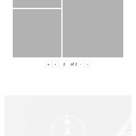
«
‹
of
2
›
»