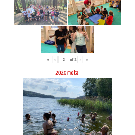
«
‹
of
2
›
»
2020 metai