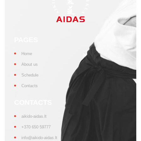
PAGES
Home
About us
Schedule
Contacts
CONTACTS
aikido-aidas.lt
+370 650 59777
info@aikido-aidas.lt