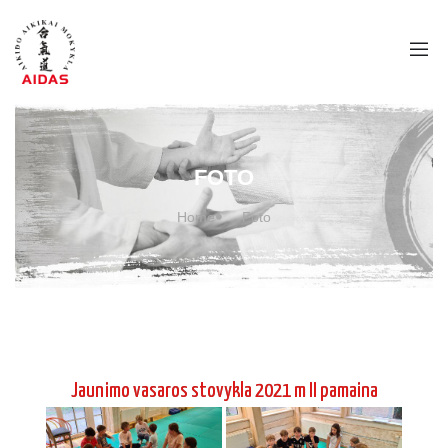
FOTO
Home
Foto
Jaunimo vasaros stovykla 2021 m II pamaina