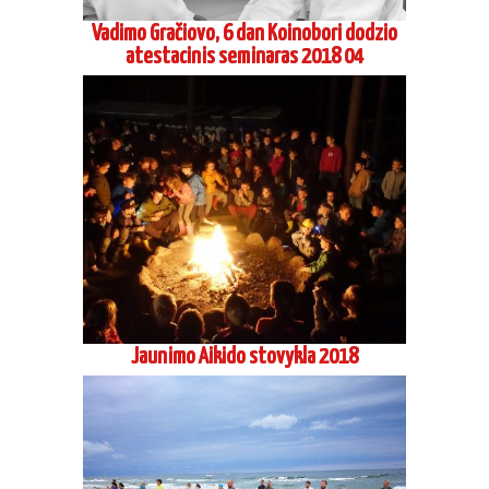
Vadimo Gračiovo, 6 dan Koinobori dodzio
atestacinis seminaras 2018 04
Jaunimo Aikido stovykla 2018