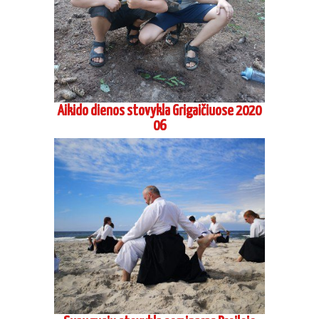
Aikido dienos stovykla Grigaičiuose 2020
06
Suaugusių stovykla seminaras Preiloje
2020 08