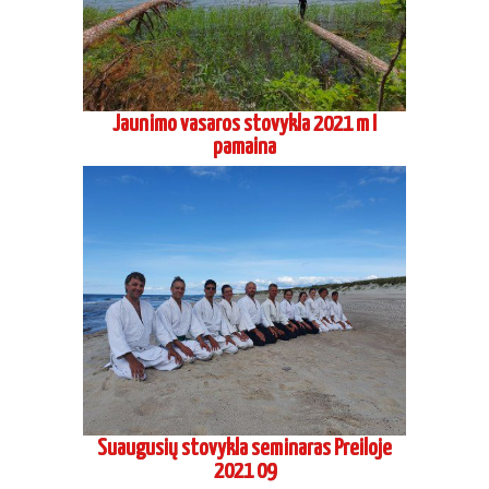
Jaunimo vasaros stovykla 2021 m I
pamaina
Suaugusių stovykla seminaras Preiloje
2021 09
2020 metai