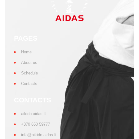
PAGES
Home
About us
Schedule
Contacts
CONTACTS
aikido-aidas.lt
+370 650 59777
info@aikido-aidas.lt
SOCIAL NETWORKS