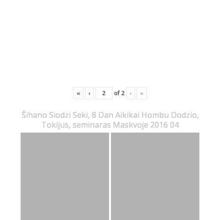
«
‹
of
2
›
»
Šihano Siodzi Seki, 8 Dan Aikikai Hombu Dodzio,
Tokijus, seminaras Maskvoje 2016 04