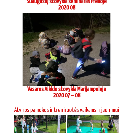
Vasaros Aikido stovykla Marijampoleje
2020 07 – 08
Atviros pamokos ir treniruotės vaikams ir jaunimui