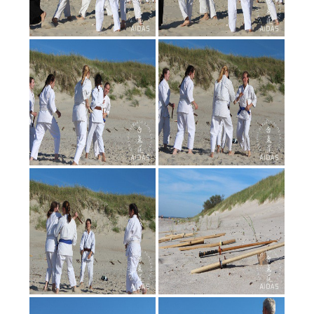
«
‹
of
2
›
»