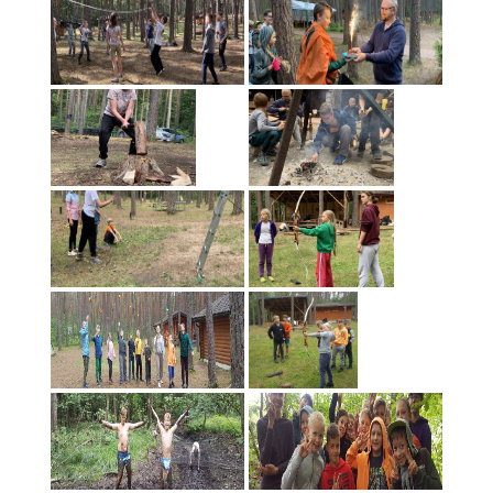
Aido narių kelionė į Japoniją 2018 04