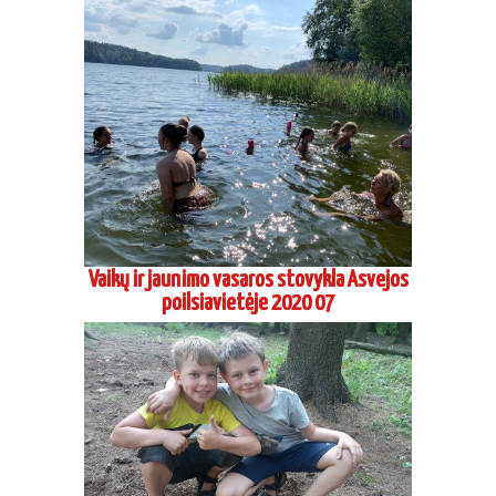
Aikido dienos stovykla Grigaičiuose 2020
06
Suaugusių stovykla seminaras Preiloje
2020 08