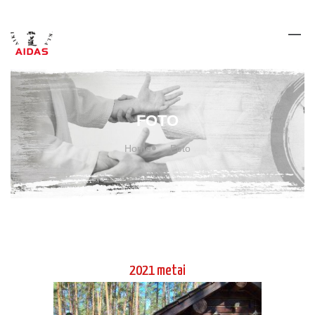
Jaunimo vasaros stovykla 2021 m II
pamaina
Jaunimo vasaros stovykla 2021 m I
pamaina