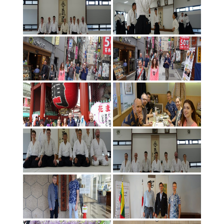
Tarptautinis V.Gračiovo seminaras Irkutske 2017 05