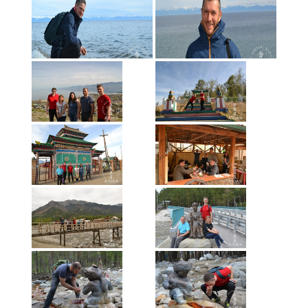
«
‹
of
2
›
»
Vasaros stovykla Pervalkoje 2016 08