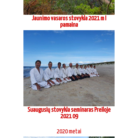
Vaikų ir jaunimo vasaros stovykla Asvejos
poilsiavietėje 2020 07