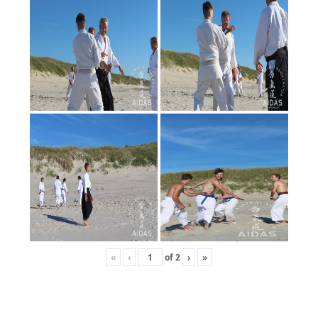
PAGES
Home
About us
Schedule
Contacts
CONTACTS
aikido-aidas.lt
+370 650 59777