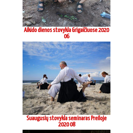
Vasaros Aikido stovykla Marijampoleje
2020 07 – 08
Jaunimo Aikido vasaros stovykla 2019 II pamaina