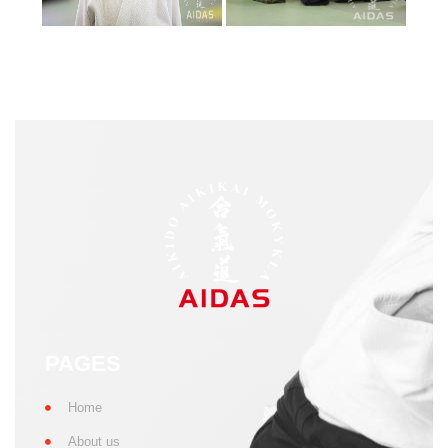
PAGES
Home
About us
Schedule
Contacts
CONTACTS
aikido-aidas.lt
+370 650 59777
info@aikido-aidas.lt
SOCIAL NETWORKS