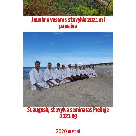
Suaugusių stovykla seminaras Preiloje
2021 09
2020 metai
Vaikų ir jaunimo vasaros stovykla Asvejos
poilsiavietėje 2020 07