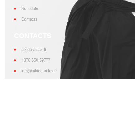
More news
Privacy policy
All rights reserved