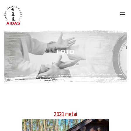
2021 metai
Jaunimo vasaros stovykla 2021 m II
pamaina