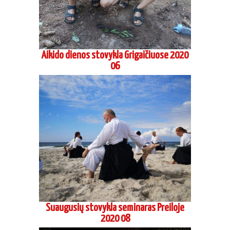
Suaugusių stovykla seminaras Preiloje
2020 08
Vasaros Aikido stovykla Marijampoleje
2020 07 – 08