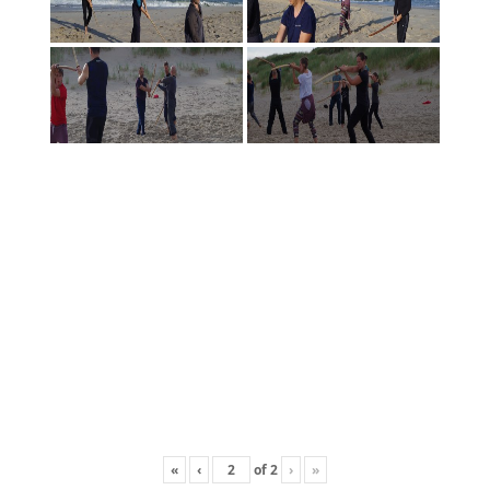
«
‹
of
2
›
»
Šihano Siodzi Seki, 8 Dan Aikikai Hombu Dodzio,
Tokijus, seminaras Maskvoje 2016 04