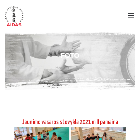
FOTO
Home
Foto
Jaunimo vasaros stovykla 2021 m II pamaina