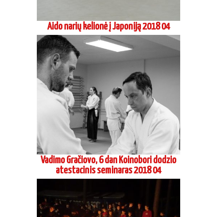
Aido narių kelionė į Japoniją 2018 04
Vadimo Gračiovo, 6 dan Koinobori dodzio
atestacinis seminaras 2018 04