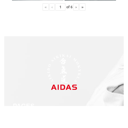
«
‹
of
6
›
»
PAGES
Home