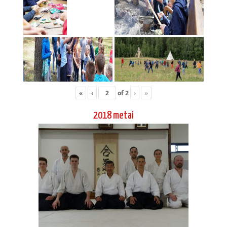
«
‹
of
2
›
»
2018 metai