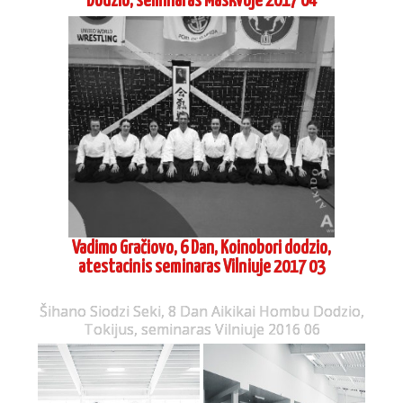
Dodzio, seminaras Maskvoje 2017 04
Vadimo Gračiovo, 6 Dan, Koinobori dodzio,
atestacinis seminaras Vilniuje 2017 03
Šihano Siodzi Seki, 8 Dan Aikikai Hombu Dodzio,
Tokijus, seminaras Vilniuje 2016 06