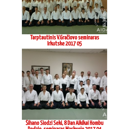
Tarptautinis V.Gračiovo seminaras
Irkutske 2017 05
Šihano Siodzi Seki, 8 Dan Aikikai Hombu