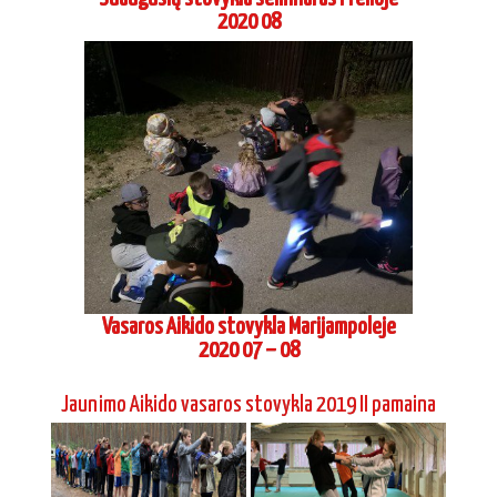
2020 08
Vasaros Aikido stovykla Marijampoleje
2020 07 – 08
Jaunimo Aikido vasaros stovykla 2019 II pamaina