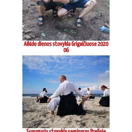
Aikido dienos stovykla Grigaičiuose 2020
06
Suaugusių stovykla seminaras Preiloje