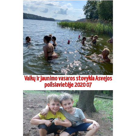
Vaikų ir jaunimo vasaros stovykla Asvejos
poilsiavietėje 2020 07