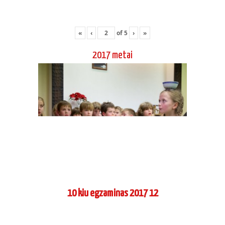
«
‹
of
5
›
»
2017 metai
10 kiu egzaminas 2017 12