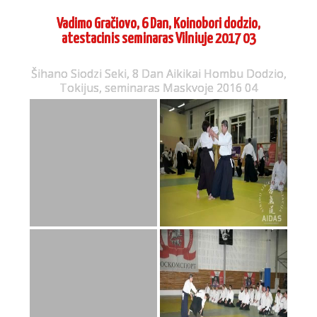
Vadimo Gračiovo, 6 Dan, Koinobori dodzio,
atestacinis seminaras Vilniuje 2017 03
Šihano Siodzi Seki, 8 Dan Aikikai Hombu Dodzio,
Tokijus, seminaras Maskvoje 2016 04