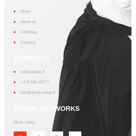
Home
About us
Schedule
Contacts
CONTACTS
aikido-aidas.lt
+370 650 59777
info@aikido-aidas.lt
SOCIAL NETWORKS
More news