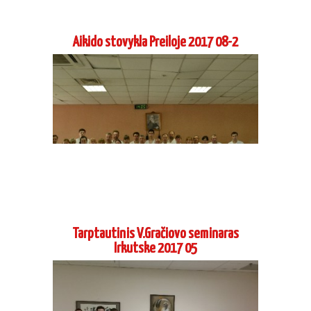
Aikido stovykla Preiloje 2017 08-2
Tarptautinis V.Gračiovo seminaras
Irkutske 2017 05