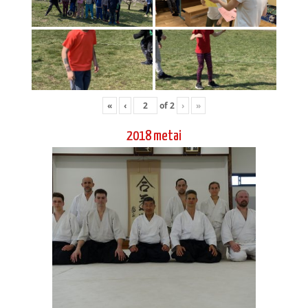
«
‹
of
2
›
»
2018 metai