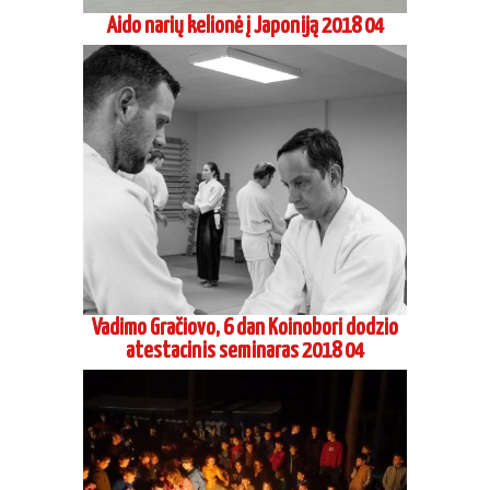
Aido narių kelionė į Japoniją 2018 04
Vadimo Gračiovo, 6 dan Koinobori dodzio
atestacinis seminaras 2018 04