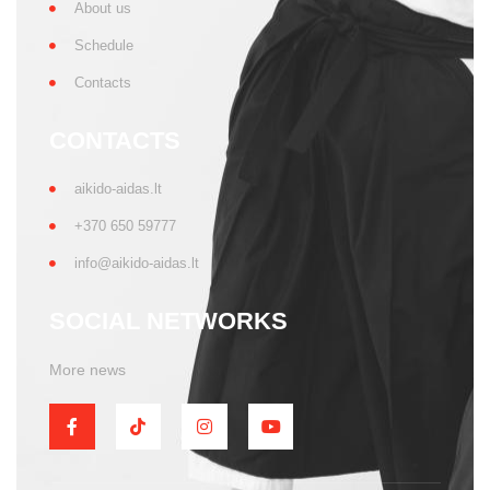
About us
Schedule
Contacts
CONTACTS
aikido-aidas.lt
+370 650 59777
info@aikido-aidas.lt
SOCIAL NETWORKS
More news