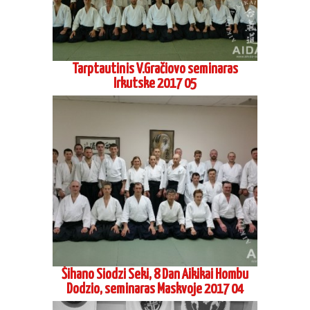
Tarptautinis V.Gračiovo seminaras
Irkutske 2017 05
Šihano Siodzi Seki, 8 Dan Aikikai Hombu
Dodzio, seminaras Maskvoje 2017 04