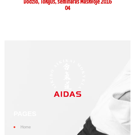
Dodzio, Tokijus, seminaras Maskvoje 2016
04
PAGES
Home