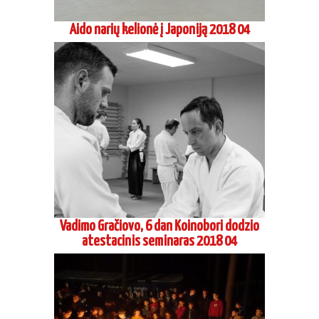
Jaunimo Aikido stovykla 2018
Stovykla Preiloje 2018