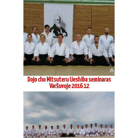
Vasaros stovykla Pervalkoje 2016 08
Šihano Siodzi Seki, 8 Dan Aikikai Hombu
Dodzio, Tokijus, seminaras Vilniuje 2016
06