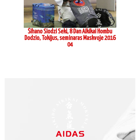
PAGES
Home
About us
Schedule
Contacts
CONTACTS
aikido-aidas.lt
+370 650 59777
info@aikido-aidas.lt
SOCIAL NETWORKS
More news