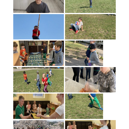
«
‹
of
2
›
»
2018 metai