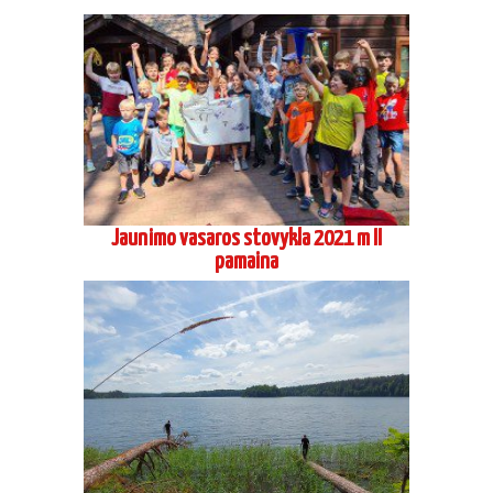
Jaunimo vasaros stovykla 2021 m I
pamaina
Suaugusių stovykla seminaras Preiloje
2021 09
Vaikų ir jaunimo vasaros stovykla Asvejos poilsiavietėje
2020 07