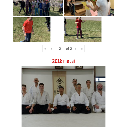
Aido narių kelionė į Japoniją 2018 04
Vadimo Gračiovo, 6 dan Koinobori dodzio
atestacinis seminaras 2018 04