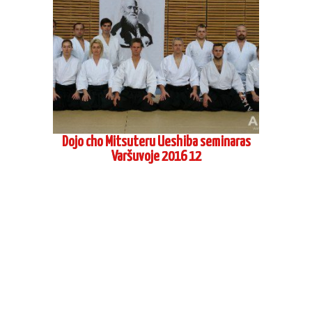
Vadimo Gračiovo, 6 dan Koinobori Dodzio,
atestacinis seminaras 2016 04
Šihano Siodzi Seki, 8 Dan Aikikai Hombu