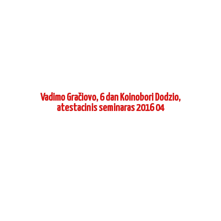
About us
Schedule
Contacts
CONTACTS
aikido-aidas.lt
+370 650 59777
info@aikido-aidas.lt
SOCIAL NETWORKS
More news