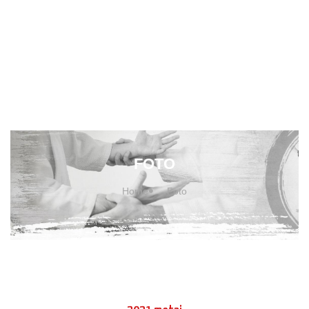
Jaunimo vasaros stovykla 2021 m I
pamaina
Suaugusių stovykla seminaras Preiloje
2021 09
Vaikų ir jaunimo vasaros stovykla Asvejos poilsiavietėje