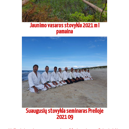
Jaunimo vasaros stovykla 2021 m I
pamaina
Suaugusių stovykla seminaras Preiloje
2021 09
Vaikų ir jaunimo vasaros stovykla Asvejos poilsiavietėje