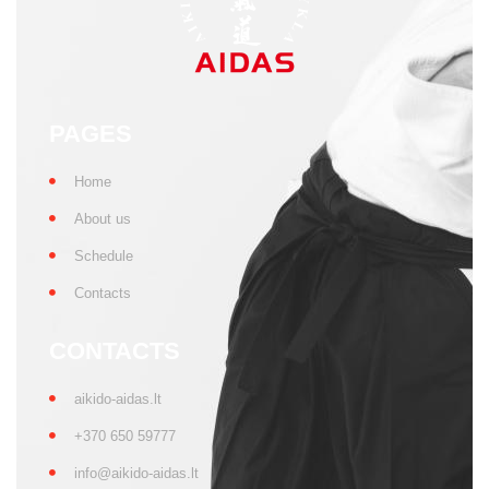
PAGES
Home
About us
Schedule
Contacts
CONTACTS
aikido-aidas.lt
+370 650 59777
info@aikido-aidas.lt