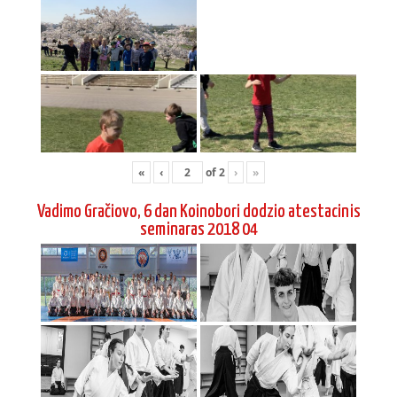
«
‹
of
2
›
»
Vadimo Gračiovo, 6 dan Koinobori dodzio atestacinis
seminaras 2018 04