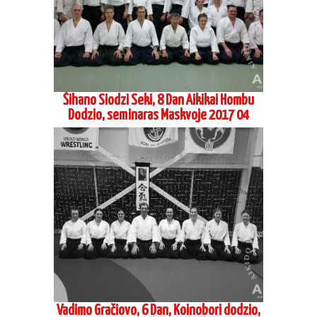
Šihano Siodzi Seki, 8 Dan Aikikai Hombu
Dodzio, seminaras Maskvoje 2017 04
Vadimo Gračiovo, 6 Dan, Koinobori dodzio,
atestacinis seminaras Vilniuje 2017 03