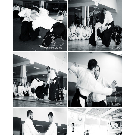
«
‹
iš
6
›
»