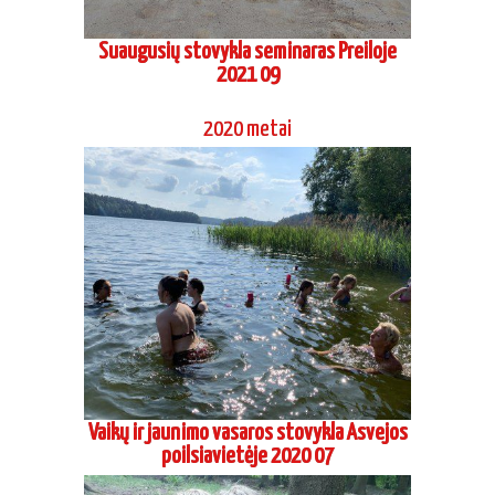
Vaikų ir jaunimo vasaros stovykla Asvejos
poilsiavietėje 2020 07
Aikido dienos stovykla Grigaičiuose 2020
06