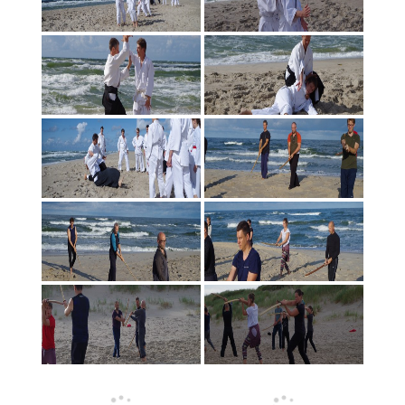
«
‹
of
2
›
»
Šihano Siodzi Seki, 8 Dan Aikikai Hombu Dodzio,