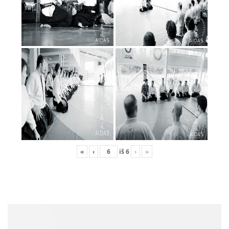
PUSLAPIAI
Pradžia
Apie mus
Tvarkaraščiai