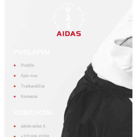
Kontaktai
KONTAKTAI
aikido-aidas.lt
+370 606 97458
info@aikido-aidas.lt
SOCIALINIAI TINKLAI
Daugiau naujienų rasite
Privatumo politika