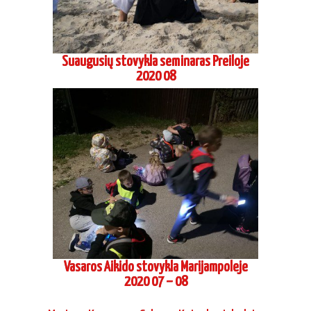
Vasaros Aikido stovykla Marijampoleje
2020 07 – 08
Marinos Karpovos, 6 danas Koinobori dodzio,
atestacinis seminaras 2019 11