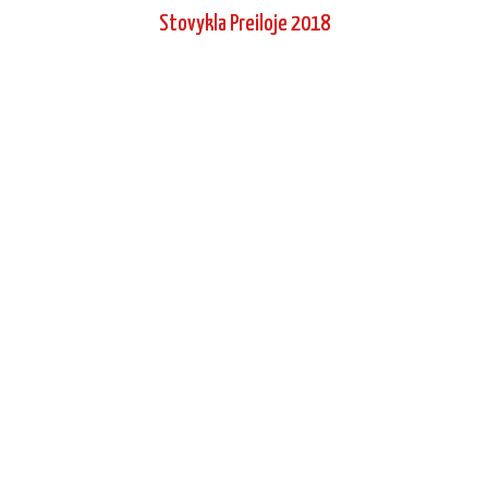
Stovykla Preiloje 2018