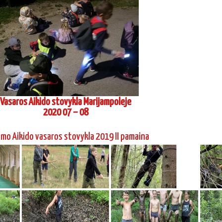
Jaunimo Aikido stovykla 2018