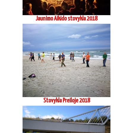
Jaunimo Aikido stovykla 2018
Stovykla Preiloje 2018