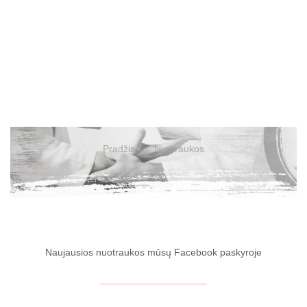
Pradžia
Nuotraukos
Naujausios nuotraukos mūsų Facebook paskyroje
Nuotraukų archyvas
Jaunimo vasaros stovykla 2021 m II pamaina