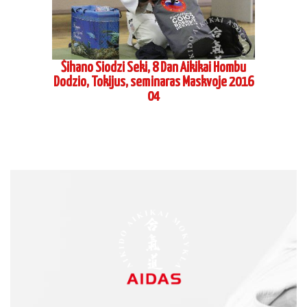
PUSLAPIAI
Pradžia
Apie mus
Tvarkaraščiai
Kontaktai