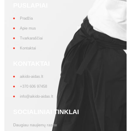
KONTAKTAI
aikido-aidas.lt
+370 606 97458
info@aikido-aidas.lt
SOCIALINIAI TINKLAI
Daugiau naujienų rasite
Privatumo politika
Visos teisės saugomos