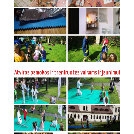
Atviros pamokos ir treniruotės vaikams ir jaunimui