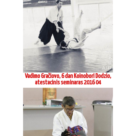
Vadimo Gračiovo, 6 dan Koinobori Dodzio,
atestacinis seminaras 2016 04
Šihano Siodzi Seki, 8 Dan Aikikai Hombu
Dodzio, Tokijus, seminaras Maskvoje 2016
04