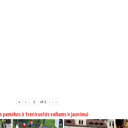
«
‹
of
2
›
»
s pamokos ir treniruotės vaikams ir jaunimui