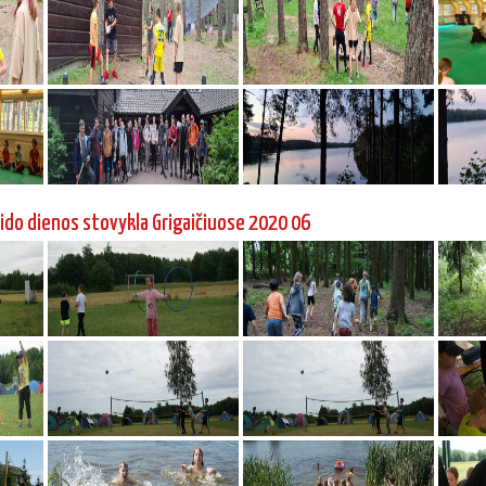
ido dienos stovykla Grigaičiuose 2020 06