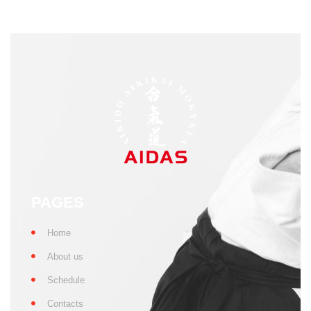
PAGES
Home
About us
Schedule
Contacts