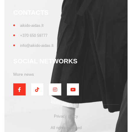
CONTACTS
aikido-aidas.lt
+370 650 59777
info@aikido-aidas.lt
SOCIAL NETWORKS
More news
Privacy policy
All rights reserved