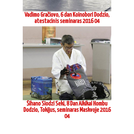
Vadimo Gračiovo, 6 dan Koinobori Dodzio,
atestacinis seminaras 2016 04
Šihano Siodzi Seki, 8 Dan Aikikai Hombu
Dodzio, Tokijus, seminaras Maskvoje 2016
04