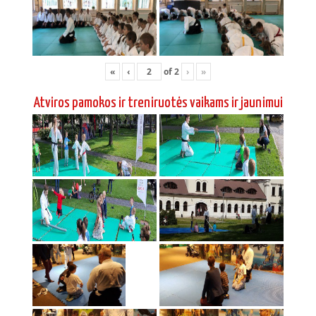
«
‹
of
2
›
»
Atviros pamokos ir treniruotės vaikams ir jaunimui