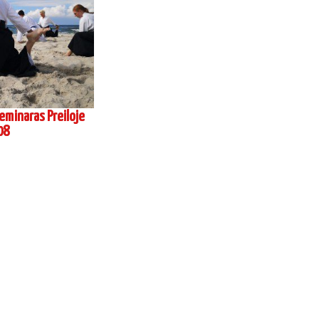
eminaras Preiloje
08