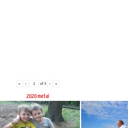
«
‹
of
3
›
»
2020 metai