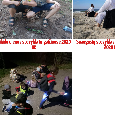
ikido dienos stovykla Grigaičiuose 2020
Suaugusių stovykla s
06
2020 