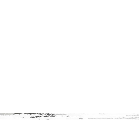
Teachers
About us
Aikido
Contacts
FOTO
Home
Foto