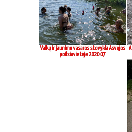
Vaikų ir jaunimo vasaros stovykla Asvejos
A
poilsiavietėje 2020 07