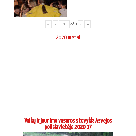
«
‹
of
3
›
»
2020 metai
Vaikų ir jaunimo vasaros stovykla Asvejos
poilsiavietėje 2020 07