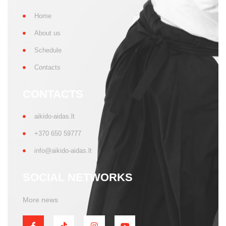
Home
About us
Schedule
Contacts
CONTACTS
aikido-aidas.lt
+370 650 59777
info@aikido-aidas.lt
SOCIAL NETWORKS
More news