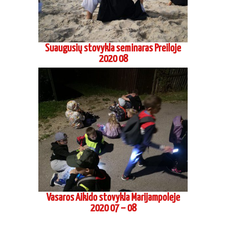
Suaugusių stovykla seminaras Preiloje
2020 08
Vasaros Aikido stovykla Marijampoleje
2020 07 – 08
Atviros pamokos ir treniruotės vaikams ir jaunimui