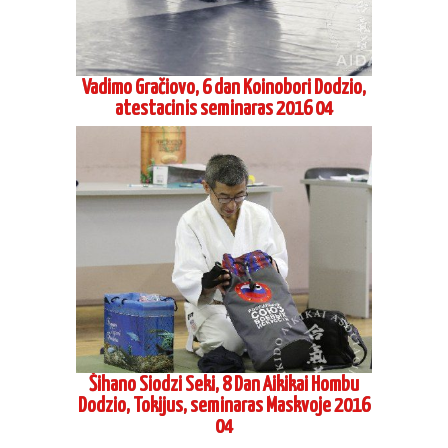
Vadimo Gračiovo, 6 dan Koinobori Dodzio,
atestacinis seminaras 2016 04
Šihano Siodzi Seki, 8 Dan Aikikai Hombu
Dodzio, Tokijus, seminaras Maskvoje 2016
04