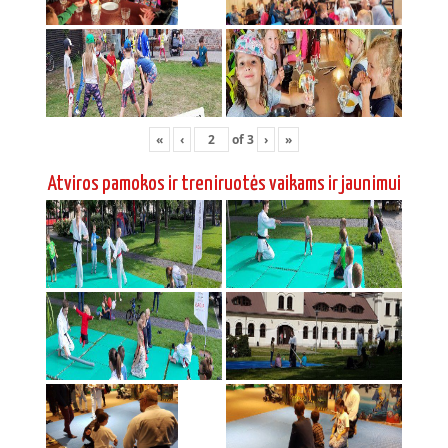
«
‹
of
3
›
»
Atviros pamokos ir treniruotės vaikams ir jaunimui