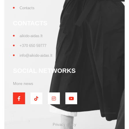
Contacts
CONTACTS
aikido-aidas.lt
+370 650 59777
info@aikido-aidas.lt
SOCIAL NETWORKS
More news
Privacy policy