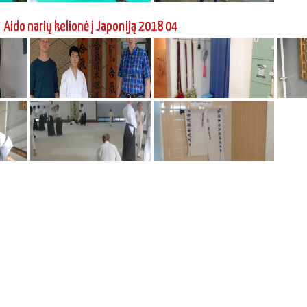
Aido narių kelionė į Japoniją 2018 04