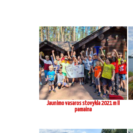
Jaunimo vasaros stovykla 2021 m II
pamaina