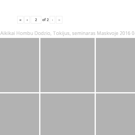
«
‹
of
2
›
»
n Aikikai Hombu Dodzio, Tokijus, seminaras Maskvoje 2016 0