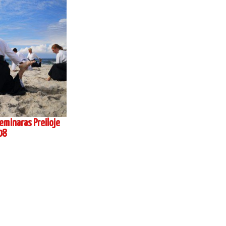
eminaras Preiloje
08