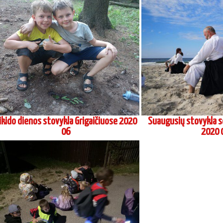
ikido dienos stovykla Grigaičiuose 2020
Suaugusių stovykla s
06
2020 