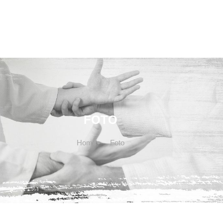
Teachers
About us
Aikido
Contacts
FOTO
Home
Foto