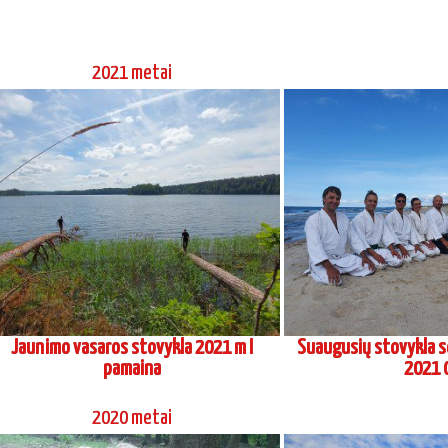
2021 metai
Jaunimo vasaros stovykla 2021 m I
Suaugusių stovykla s
pamaina
2021 
2020 metai