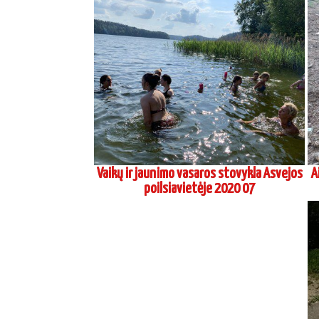
Vaikų ir jaunimo vasaros stovykla Asvejos
A
poilsiavietėje 2020 07