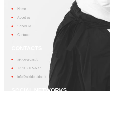
Home
About us
Schedule
Contacts
CONTACTS
aikido-aidas.lt
+370 650 59777
info@aikido-aidas.lt
SOCIAL NETWORKS
More news