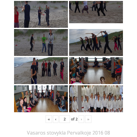
«
‹
of
2
›
»
Vasaros stovykla Pervalkoje 2016 08