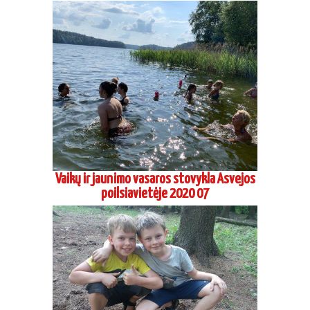
Vaikų ir jaunimo vasaros stovykla Asvejos
poilsiavietėje 2020 07