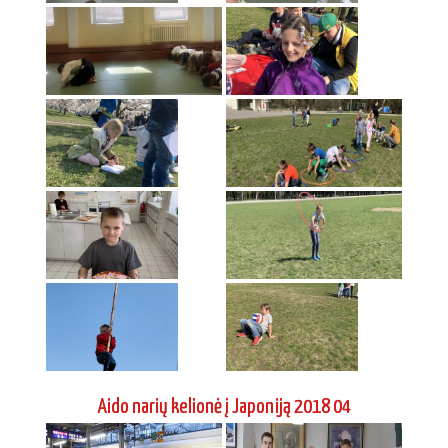
Aido narių kelionė į Japoniją 2018 04