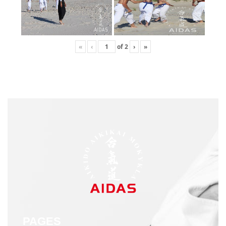
«
‹
of
2
›
»
PAGES