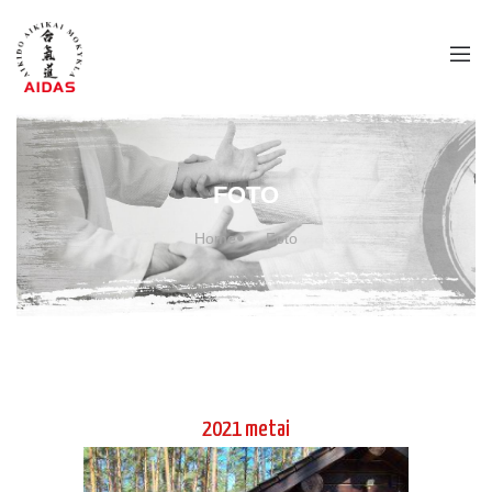
2021 metai
Jaunimo vasaros stovykla 2021 m II
pamaina