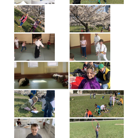
Aido narių kelionė į Japoniją 2018 04