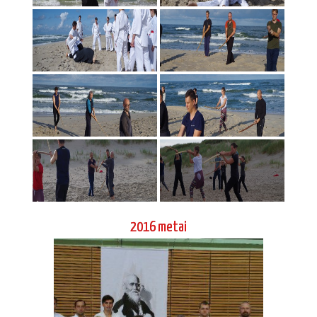
«
‹
of
2
›
»
2016 metai