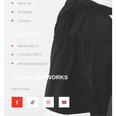
About us
Schedule
Contacts
CONTACTS
aikido-aidas.lt
+370 650 59777
info@aikido-aidas.lt
SOCIAL NETWORKS
More news